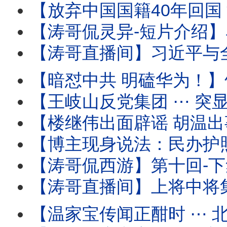
【放弃中国国籍40年回国 深圳出境 被海关审查过程全
【涛哥侃灵异-短片介绍】马斯克的特异功能：灵魂与肉身灵性式切割
【涛哥直播间】习近平与全军将领-死对头！军中无龙头无派系 
【暗怼中共 明磕华为！】竹知了 ⋯ 哇哇声不绝
【王岐山反党集团 ⋯ 突显网路！】胡锦涛举家中毒温家
【楼继伟出面辟谣 胡温出事儿传闻 ⋯ 撼动了谁？】北戴河会议进入头一
【博主现身说法：民办护照开卡！】警察开始追讨户籍 国籍 
【涛哥侃西游】第十回-下集：二将军宫门镇鬼 唐太宗地府还魂 ⋯ 阴曹地府有
【涛哥直播间】上将中将集体缺席建军99年酒会 
【温家宝传闻正酣时 ⋯ 北戴河会议开始！】与将军集体（