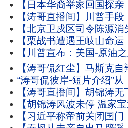
【日本华裔举家回国探亲 ⋯ 离境登机时被抓！】信不信只能由
【涛哥直播间】川普手段：再次撤回对伊朗的历史性轰炸 
【北京卫戍区司令陈源消失 ⋯ 胡温传闻骤起！】受命于蔡奇 保护习近平的禁卫
【栗战书遭遇王岐山命运 ⋯ 习近平曾庆红联手：称帝必须的！】下
【川普宣布：美国-原油之王 】炸烂对手与停火等待协议 ⋯ 推动美
【涛哥侃红尘】马斯克自辩：心无怨恨 伤口至死！ 
“涛哥侃彼岸-短片介绍”从《本能》翘腿女神到1%生死危机！莎
【涛哥直播间】胡锦涛无下文 ⋯ 习近平钓鱼可能有多大？ 北戴河-
【胡锦涛风波未停 温家宝遭满门抄斩！】习近平联手曾庆红 ⋯ 称帝
【习近平称帝前关闭国门：进出境新规！】中共国77周年前实