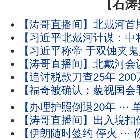
【石涛
【涛哥直播间】北戴河首期要务：中将上位填补上将
【习近平北戴河计谋：中将治军 张又侠五中全会祭旗】中少将补缺中 习近平
【习近平称帝 于双蚀夹鬼月 ⋯ 借妖魂江泽民百年纪念！】8月17日 胡锦
【涛哥直播间】北戴河会议撞上“双蚀夹鬼月”！天津大爆炸日撞上“日全蚀 ✕ 鬼门
【追讨税款刀查25年 200万富豪鬼节噩梦！】境外使用微博 微信等国
【福奇被确认：藐视国会罪成立！】参议院委员会“史
【办理护照倒退20年 ⋯ 单位介绍信！】人-税双杀瞬间到
【涛哥直播间】出入境扣你6个月至3年 ⋯ 直
【伊朗随时签约 停火 ⋯ 你信吗？】油价暴跌 股市