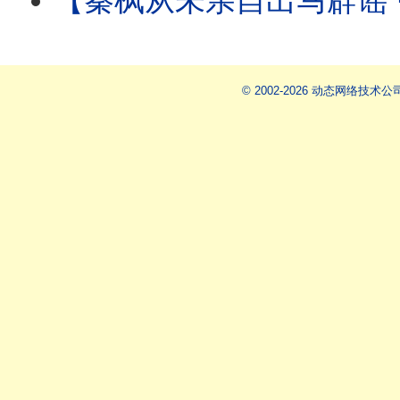
【秦枫从未亲自出马辟谣 ⋯ 辟谣论皆假借他人之手！ 】更传秦枫帐号被接管：爆料
© 2002-2026 动态网络技术公