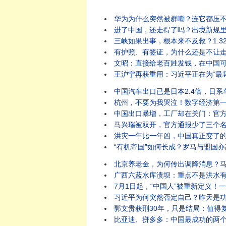
华为为什么突然被群嘲？连它都压不
进了中国，还走得了吗？出境新规里
三峡如果出事，根本来不及救？1.3
有护照、有签证，为什么还是不让走
文昭：直接给老百姓发钱，在中国
王沪宁再获重用：习近平正在为“最坏
中国汽车出口已是日本2.4倍，日
杭州，不要为我哭泣！数字经济第一
中国出口暴增，工厂却在关门：官方
马兴瑞被双开，官方通报少了三个名
洪灾一年比一年凶，中国真正变了的是
“有机帝国”如何长成？罗马与盟国亦
北京养老金，为何传出调降消息？马
广西六蓝水库溃坝：重点不是洪水有
7月1日起，“中国人”被重新定义！
习近平为何突然否定自己？昨天是功
郭文贵获刑30年，只是结局：值得
比亚迪、拼多多：中国最成功的两个神