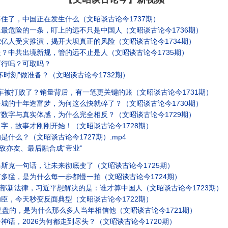
住了，中国正在发生什么（文昭谈古论今1737期）
最危险的一条，盯上的远不只是中国人（文昭谈古论今1736期）
2亿人受灾推演，揭开大坝真正的风险（文昭谈古论今1734期）
？中共出境新规，管的远不止是人（文昭谈古论今1735期）
可行吗？可取吗？
时刻”做准备？（文昭谈古论今1732期）
系车被打败了？销量背后，有一笔更关键的账（文昭谈古论今1731期）
城的十年造富梦，为何这么快就碎了？（文昭谈古论今1730期）
数字与真实体感，为什么完全相反？（文昭谈古论今1729期）
字，故事才刚刚开始！（文昭谈古论今1728期）
什么？（文昭谈古论今1727期）.mp4
敌亦友、最后融合成“帝业”
斯克一句话，让未来彻底变了（文昭谈古论今1725期）
多猛，是为什么每一步都慢一拍（文昭谈古论今1724期）
一部新法律，习近平想解决的是：谁才算中国人（文昭谈古论今1723期）
臣，今天秒变反面典型（文昭谈古论今1722期）
复盘的，是为什么那么多人当年相信他（文昭谈古论今1721期）
话，2026为何都走到尽头？（文昭谈古论今1720期）