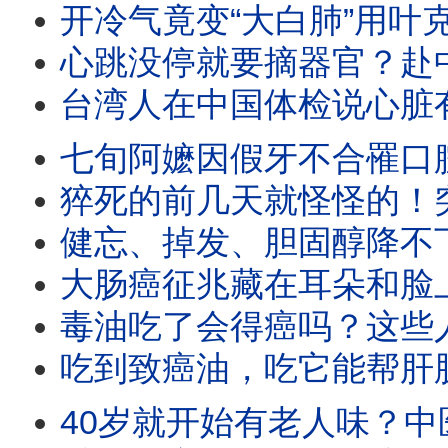
开冷气竟变“大白肺”用叶克膜抢救！两年没洗藏致命菌！病菌最爱藏在冷气的这里
心跳没停就要摘器官？赴中健检被说心脏坏、泰国遭下药险活摘这些离你比想像中更近 【
台湾人在中国体检说心脏有问题，回台没事！差点被活摘器官？ 【器官移植关怀
七旬阿嬷因假牙不合罹口腔癌又复发！医提醒：
猝死的前几天就怪怪的！突然好累、肩膀酸、胃不舒服都可能是心脏在求救！ 
健忘、掉发、胆固醇降不下？不理甲状腺求救，增失智风险、补碘反而更惨 【新
大肠癌征兆藏在耳朵和脸上！这里长痘、长黑斑快去照肠镜？医师吃20年养肠早餐，健
毒油吃了会得癌吗？这些人是高风险族群！苯骈芘最多的地方，竟然在家里。 【肾脏科医
吃到致癌油，吃它能帮肝脏解毒！改吃猪油比较安全？猪肝竟是营养宝库 
40岁就开始有老人味？中医揭加龄臭真正原因！不是洗不干净，3种体质最容易