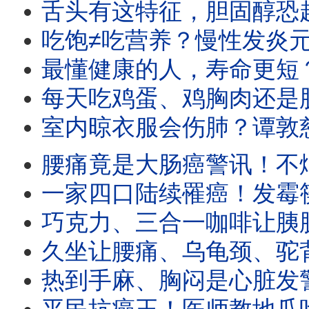
舌头有这特征，胆固醇恐超标！猪油炒菜安全吗？一碗茶饮为血管刮油消脂 
吃饱≠吃营养？慢性发炎元凶竟是它！4大保健品谁最值得补？ 【纽约内科
最懂健康的人，寿命更短？一天看上百位病人，医师揭台湾医疗最真实的一天 
每天吃鸡蛋、鸡胸肉还是肌少症？50岁后补蛋白质必知：这3个坏习惯，补不到
室内晾衣服会伤肺？谭敦慈教雨天晒衣法：多
腰痛竟是大肠癌警讯！不烟不酒吃素也罹癌？这些方法比吃排毒餐，更能防癌
一家四口陆续罹癌！发霉筷恐藏一级致癌物，
巧克力、三合一咖啡让胰脏过劳？尿液排便变色快就医！从体质调理，远离胰脏
久坐让腰痛、乌龟颈、驼背全找上门！人体工学椅、升降桌真的有用吗？专家一次破
热到手麻、胸闷是心脏发警讯！这种中暑快到超商买它，喝一瓶能救急。 