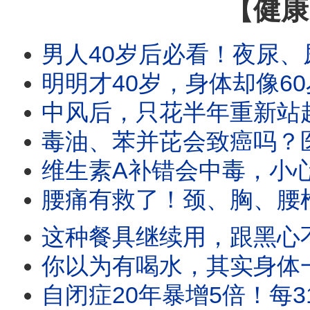
【健康
男人40岁后必看！夜尿、尿不干净不是老化，可能是摄护腺出问题！拖7年才就医，膀
明明才40岁，身体却像60岁，成普遍现象，小心癌症风险高15％！身体加速老
中风后，只花半年重新站起！怎么复健最有效？公开复健课表、辅具清单，预算有限先做
毒油、苯并芘会致癌吗？医师揭高风险族群：这个地方才是最大来源！ 【肾脏科医师 
维生素A补错会中毒，小心伤肝、掉发、骨头痛！谁最需要补维生素A？哪些天然食物
腰痛有救了！颈、胸、腰椎全方位保健操，网友亲测：不用轮椅能走路！ 
这种餐具继续用，跟黑心不锈钢一样吃进重金属！破解真假304、新锅黑油与保温
你以为有喝水，其实身体一直在缺水！5大警讯，防心肌梗塞、中风找上门
自闭症20年暴增5倍！每31个孩子就有1个？医师揭基因、环境、止痛药真相＋亚叶酸能