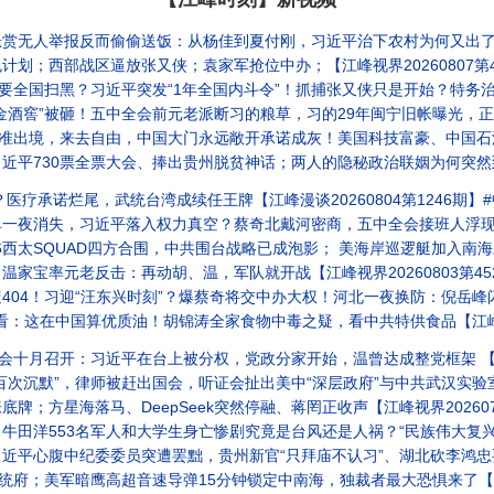
举报反而偷偷送饭：从杨佳到夏付刚，习近平治下农村为何又出了“侠客”？【江峰漫谈
划；西部战区逼放张又侠；袁家军抢位中办；【江峰视界20260807第4
习近平突发“1年全国内斗令”！抓捕张又侠只是开始？特务治国与秘密打造“第二武装”反向围剿军队【
！五中全会前元老派断习的粮草，习的29年闽宁旧帐曝光，正厅级书记落马、亿元黑金浮出水面 【江
来去自由，中国大门永远敞开承诺成灰！美国科技富豪、中国石油科技之父萧光琰悲剧重演？【历史上
730票全票大会、捧出贵州脱贫神话；两人的隐秘政治联姻为何突然到头？【江峰视
医疗承诺烂尾，武统台湾成续任王牌【江峰漫谈20260804第1246期】
夜消失，习近平落入权力真空？蔡奇北戴河密商，五中全会接班人浮现？【江
合围，中共围台战略已成泡影； 美海岸巡逻艇加入南海对撞中共海警船！分建军事基地破解饱和攻击，暗鹰15分钟精准打击
家宝率元老反击：再动胡、温，军队就开战【江峰视界20260803第45
东兴时刻”？爆蔡奇将交中办大权！河北一夜换防：倪岳峰闪退、李克强同学旧部接棒！习家军各自跳船抢滩！
看：这在中国算优质油！胡锦涛全家食物中毒之疑，看中共特供食品【江峰漫谈2
十月召开：习近平在台上被分权，党政分家开始，温曾达成整党框架 【江峰视界
出国会，听证会扯出美中“深层政府”与中共武汉实验室的秘密金流！国会追责立法在即，北京怎么赔钱？美债核弹已上膛
；方星海落马、DeepSeek突然停融、蒋罔正收声【江峰视界202607
大学生身亡惨剧究竟是台风还是人祸？“民族伟大复兴”跟当年的“五七指示”：催眠年轻人的宏大叙事总带来人间悲剧
心腹中纪委委员突遭罢黜，贵州新官“只拜庙不认习”、湖北砍李鸿忠要员！【江峰视
府；美军暗鹰高超音速导弹15分钟锁定中南海，独裁者最大恐惧来了【江峰漫谈2