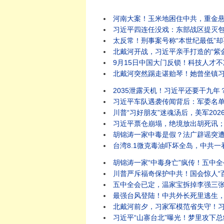
河南大案！玉米地困住中共，重金悬赏无人
习近平四连任没戏：东部战区提灭包计
太反常！刑事案号称“本世纪最低”却要全国扫黑？
北戴河开战，习近平亲手打造的“紫金酒窖”被砸
9月15日中国大门反锁！科技人才不准出境，
北戴河突然踢走谌贻琴！她曾坐镇习近平
2035泄露天机！习近平还要干九年？
习近平车队遇袭传闻背后：军委名单一
川普“习好朋友”迷魂汤后，美军2026西太SQUAD四方
习近平票仓崩塌，绝境放出胡死讯；温
胡锦涛一家中毒是假？法广辟谣突遭404！习迎“汪
台湾8.1微克毒油吓坏全岛，中共一
胡锦涛一家“中毒身亡”疯传！五中全会
川普严斥福奇保护中共！国会惊人“百次沉默”，律师被赶
五中全会已定，温家宝拆掉李强三张底牌
最强台风登陆！中共外长死里逃生，牛田洋553名军人和
北戴河前夕，习家军模范省失守！习近平
习近平“山寨台北”曝光！梦里攻下总统