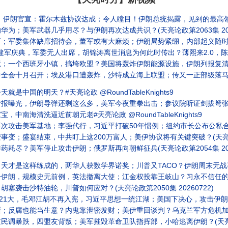
伊朗官宣：霍尔木兹协议达成；令人瞠目！伊朗总统揭露，见到的最高领袖真相(天
；美军武器几乎用尽？与伊朗再次达成共识？(天亮论政第2063集 2026
军委集体缺席招待会，董军或有大麻烦；伊朗局势紧绷，内部起义随时爆发(天亮
庆典，军委无人出席，胡锦涛离世消息为何此时传出？薄熙来2.0，陈文清打黑除恶(
一个西班牙小镇，搞垮欧盟？美国将轰炸伊朗能源设施，伊朗列报复清单(天亮论
十月召开；埃及港口遭轰炸，沙特成立海上联盟；传又一正部级落马，剑指王岐山(天
中国的明天？#天亮论政 @RoundTableKnights9
光，伊朗导弹还剩这么多，美军今夜重拳出击；参议院听证剑拔弩张，福奇面临起诉(
南海清洗逼近前朝元老#天亮论政 @RoundTableKnights9
攻击美军基地；李强代行，习近平打破50年惯例；纽约市长公布公私合营计划(
；盛宴结束，中共盯上这200万富人；美伊协议将有关键突破？(天亮论政第2
尽？美军停止攻击伊朗；俄罗斯再向朝鲜征兵(天亮论政第2054集 2026
才是这样练成的，两华人获数学界诺奖；川普又TACO？伊朗周末无战事(天亮论
，规模史无前例，英法撤离大使；江金权投靠王岐山？习永不信任的两个部门(天
袭击沙特油轮，川普如何应对？(天亮论政第2050集 20260722)
1大，毛邓江胡不再入宪，习近平思想一统江湖；美国下决心，攻击伊朗隐秘核设施(
反腐也能当生意？内鬼靠泄密发财；美伊重回谈判？乌克兰军方危机加剧(天亮
调暴跌，四盟友背叛；美军摧毁革命卫队指挥部，小哈逃离伊朗？(天亮论政第2