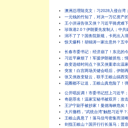
澳洲总理陆克文：习2028入侵台湾；
一元钱的竹知了，对决一万亿资产的华为
王小洪诬告张又侠？习近平骑虎难下；
珍珠港2.0？伊朗要先发制人；中共建军
润不了了？国务院新规，卡死出入境；
惊天爆料！胡锦涛一家出意外？五中全会
长春市委书记：经济崩了！东北的今天就是
习近平麻烦了！军援伊朗被抓包；情报曝
政变选错时间点？张又侠案牵出温家宝，中
突发！白宫两场关键会晤后，伊朗再次
张又侠政变疑云，联手王岐山搞西安事变
花圈都不让送，王岐山真危险了！弹药耗
公开唱反调！市委书记怼上习近平；天
奇葩罪名！温家宝秘书被双开；攻击伊朗
王沪宁副手被抄家！曼德海峡危矣！胡塞
大片撤档，“武统台湾”触怒习近平？2
王岐山真悬了！落马信号密集而清晰；
剑指王岐山？国开行行长落马；普京民