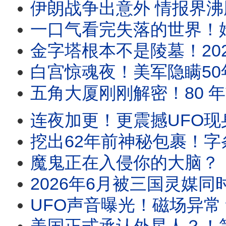
伊朗战争出意外 情报界沸腾！美F15战机飞行员披
一口气看完失落的世界！姆大陆、小矮人世界、索多玛⋯1
金字塔根本不是陵墓！2025雷达最新发现：它或
白宫惊魂夜！美军隐瞒50年的UFO黑幕：当年被全美
五角大厦刚刚解密！80 年前坠毁在
连夜加更！更震撼UFO现身美军基地敏感区 当众空中变身
挖出62年前神秘包裹！字条指定“买这匹
魔鬼正在入侵你的大脑？！美国顶级驱魔师亲口揭露的恐
2026年6月被三国灵媒同时点名！“六月风暴”全面解
UFO声音曝光！磁场异常 动物疯了！巴西农民