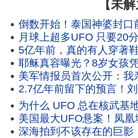
【未解
倒数开始！泰国神婆封口前的最后警告！2026年外星人强制
月球上超多UFO 只要20分钟就能飞
5亿年前，真的有人穿著鞋走在地球上吗？和恐龙并肩同行，三
耶稣真容曝光？8岁女孩凭记忆画出祂，16年后
美军情报员首次公开：我亲手驾驶过UFO！4座地球外星
2.7亿年前留下的预言！刘伯温碑记、姜子牙封神
为什么 UFO 总在核武基地上空？退役将军揭密：
美国最大UFO悬案！凤凰城之光上万人目击，
深海拍到不该存在的巨影！消失百年“海怪活体”首度