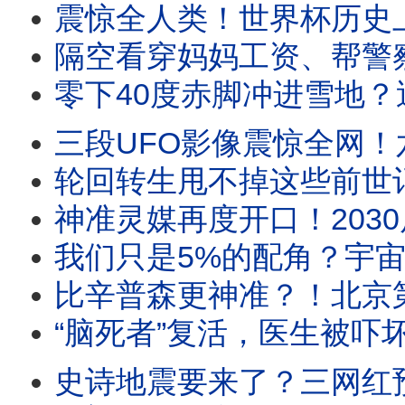
震惊全人类！世界杯历史上最邪门的5大魔咒，
隔空看穿妈妈工资、帮警察找回失物！湖
零下40度赤脚冲进雪地？迪亚特洛夫山口
三段UFO影像震惊全网！六角史前飞船｜“四不像”变形金刚｜树枝型
轮回转生甩不掉这些前世记忆！恐高偏要跳伞？狂买
神准灵媒再度开口！2030后“这个大国”将不复
我们只是5%的配角？宇宙中最大、最恐怖的隐形力量现身
比辛普森更神准？！北京第一高楼遭神秘撞击
“脑死者”复活，医生被吓坏了！
史诗地震要来了？三网红预言家同时