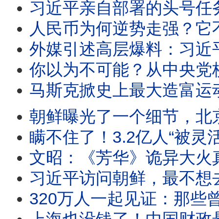
习近平亲自部署的头号任务，为何6个月又陷入
人民币为何逆势走强？它不能跌的原因，
外媒引述高层爆料：习近平正在进行一场
你以为不可能？从中央党校校长到“小组长冠
马斯克掀史上最大造富运动：SPACE X上市、“共
朝鲜曝光了一个细节，北京却
瞒不住了！3.2亿人“被灵活”：中
文昭：《芳华》诡异大火
习近平访问朝鲜，最不想去的地方还是去了，暗中
320万人一起见证：那些曾被嘲笑的预