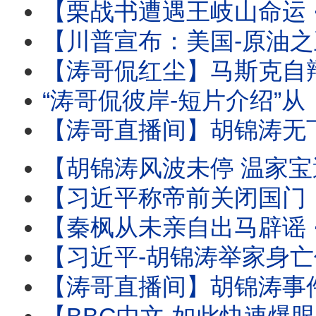
【栗战书遭遇王岐山命运 ⋯ 习近平曾庆红联手：称帝必须的！】下
【川普宣布：美国-原油之王 】炸烂对手与停火等待协议 ⋯ 推动美
【涛哥侃红尘】马斯克自辩：心无怨恨 伤口至死！ 
“涛哥侃彼岸-短片介绍”从《本能》翘腿女神到1%生死危机！莎
【涛哥直播间】胡锦涛无下文 ⋯ 习近平钓鱼可能有多大？ 北戴河-
【胡锦涛风波未停 温家宝遭满门抄斩！】习近平联手曾庆红 ⋯ 称帝
【习近平称帝前关闭国门：进出境新规！】中共国77周年前实
【秦枫从未亲自出马辟谣 ⋯ 辟谣论皆假借他人之手！ 】更传秦枫帐号被接管：爆料
【习近平-胡锦涛举家身亡传闻的最大受害者！ 】也是胡锦涛最凌厉的反
【涛哥直播间】胡锦涛事件：大多数不信却网路狂飙！当事人秦枫沉默 当局更暧昧