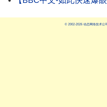
【BBC中文-如此快速爆眼介入：网传胡锦涛举家身亡 】原始消息“疑点重重”⋯
© 2002-2026 动态网络技术公