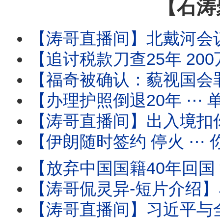
【石涛
【涛哥直播间】北戴河会议撞上“双蚀夹鬼月”！天津大爆炸日撞上“日全蚀 ✕ 鬼门
【追讨税款刀查25年 200万富豪鬼节噩梦！】境外使用微博 微信等国
【福奇被确认：藐视国会罪成立！】参议院委员会“史
【办理护照倒退20年 ⋯ 单位介绍信！】人-税双杀瞬间到
【涛哥直播间】出入境扣你6个月至3年 ⋯ 直
【伊朗随时签约 停火 ⋯ 你信吗？】油价暴跌 股市
【放弃中国国籍40年回国 深圳出境 被海关审查过程全
【涛哥侃灵异-短片介绍】马斯克的特异功能：灵魂与肉身灵性式切割
【涛哥直播间】习近平与全军将领-死对头！军中无龙头无派系 