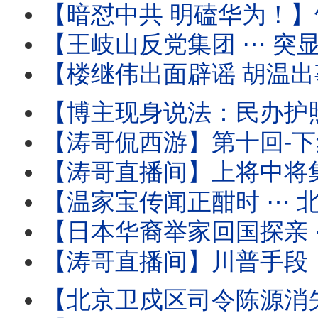
【暗怼中共 明磕华为！】竹知了 ⋯ 哇哇声不绝
【王岐山反党集团 ⋯ 突显网路！】胡锦涛举家中毒温家
【楼继伟出面辟谣 胡温出事儿传闻 ⋯ 撼动了谁？】北戴河会议进入头一
【博主现身说法：民办护照开卡！】警察开始追讨户籍 国籍 
【涛哥侃西游】第十回-下集：二将军宫门镇鬼 唐太宗地府还魂 ⋯ 阴曹地府有
【涛哥直播间】上将中将集体缺席建军99年酒会 
【温家宝传闻正酣时 ⋯ 北戴河会议开始！】与将军集体（
【日本华裔举家回国探亲 ⋯ 离境登机时被抓！】信不信只能由
【涛哥直播间】川普手段：再次撤回对伊朗的历史性轰炸 
【北京卫戍区司令陈源消失 ⋯ 胡温传闻骤起！】受命于蔡奇 保护习近平的禁卫