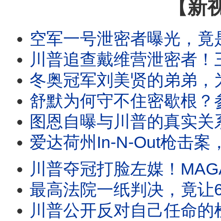
【新
空军一号泄密者曝光，竟是前空军部长！马姆达尼私下究竟什么样？《纽约邮报》揭开
川普追查戴维营泄密者！三种说法互相矛盾？白宫突然换路，美国首次禁止生
冬奥冠军刘美贤的弟弟，为何突然称霸加州女子体育？川普演讲救孩子，一个拜登玩笑爆笑全
舒默为何守不住密歇根？参议员初选进步派爆冷胜出，揭开民主党真正的内部分歧。
图恩自曝与川普的真实关系。布兰奇确认闯过第一关。川普2.0为何
爱达荷州In-N-Out枪击案，一位普通人却迎著枪声冲了过去，救了更多人的生命。五年
川普夺冠打脸左媒！MAGA反叛者大集结。卡维尔警告退党！橙县开始
最高法院一纸判决，竟让6万人冲向西班牙？一则谣言、一份判决、一条偷渡产
川普公开反对自己任命的检察官！倒影池案突然反转？哈里斯首次释放2028信号，