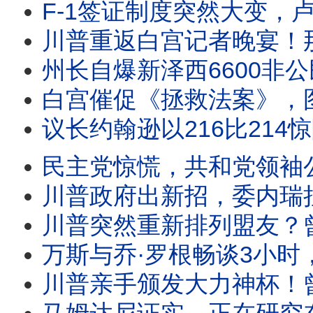
F-1签证制度突然大变，卢比奥对留学生下逐客令？白宫副幕僚长米勒最新演讲，透露
川普重返白宫记者晚宴！那篇三个月前中断的演讲，终于公开。为何与外界预想的
州长自爆新泽西6600非公民投票案，司法部要求彻查。共和党四人狙击
白宫催促《拯救法案》，图恩一句话把球踢回白宫。川普启动301关税，美国政策正
议长约翰逊以216比214惊险推进《拯救法案》。比尔·马赫警告：2028年
民主党惊慌，共和党领袖公开欢迎费特曼！馆长被问懵？国会质询史密森尼
川普政府出新招，委内瑞拉首轮民主过渡谈判8月1日启动。卢比奥深度介入，美国
川普突然重新排列盟友？曾反对他的英国新首相获公开称赞，加拿大却遭50%关税；格雷
万斯与乔·罗根畅谈3小时，究竟想告诉美国什么？年轻人买不起房，美国会诞
川普亲手颁发大力神杯！曾不懂足球的他，为何突然谈起梅西、C罗头头是道？原来巴伦才是他的