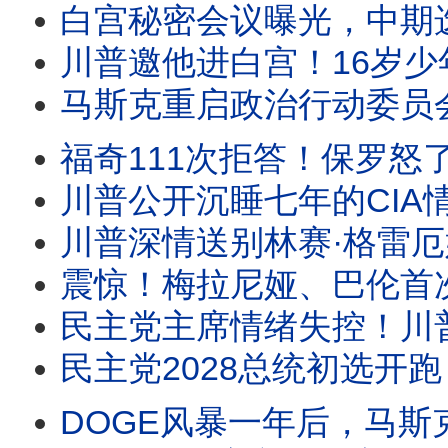
白宫秘密会议曝光，中期选举策略转向？川普借西班牙移民危机喊话“投票共和党”，
川普邀他进白宫！16岁少年巨浪中死死抓住10岁男孩，两分钟救援为何感
马斯克重启政治行动委员会，巨资支持川普中期选举。司法部长提名受阻，川普出新招
福奇111次拒答！保罗怒了：下周投票藐视国会。佛州启动调查，拜登赦免令能保福奇吗？
川普公开沉睡七年的CIA情报！福克斯追查联邦记录，竟拼出一幅惊人图景！中共
川普深情送别林赛·格雷厄姆！莱温斯基为何公开感谢他？一篇悼文引爆舆论。克莱顿接掌O
震惊！梅拉尼娅、巴伦首次成伊朗暗S目标。川普与图恩公开交锋！拯救法案迎
民主党主席情绪失控！川普为何猛攻CNN记者？真正保护的，也许
民主党2028总统初选开跑？南卡取代爱荷华成第一站，哈里斯、纽森提前布局。马姆达尼
DOGE风暴一年后，马斯克首次谈那段经历。90分钟专访，他没有谈后悔，而