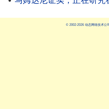
马姆达尼证实，正在研究在纽约逮捕以色列总理。民主党裂痕扩大。川普邀北美领导人看世界
© 2002-2026 动态网络技术公