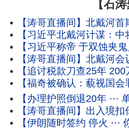
【石涛
【涛哥直播间】北戴河首期要务：中将上位填补上将
【习近平北戴河计谋：中将治军 张又侠五中全会祭旗】中少将补缺中 习近平
【习近平称帝 于双蚀夹鬼月 ⋯ 借妖魂江泽民百年纪念！】8月17日 胡锦
【涛哥直播间】北戴河会议撞上“双蚀夹鬼月”！天津大爆炸日撞上“日全蚀 ✕ 鬼门
【追讨税款刀查25年 200万富豪鬼节噩梦！】境外使用微博 微信等国
【福奇被确认：藐视国会罪成立！】参议院委员会“史
【办理护照倒退20年 ⋯ 单位介绍信！】人-税双杀瞬间到
【涛哥直播间】出入境扣你6个月至3年 ⋯ 直
【伊朗随时签约 停火 ⋯ 你信吗？】油价暴跌 股市