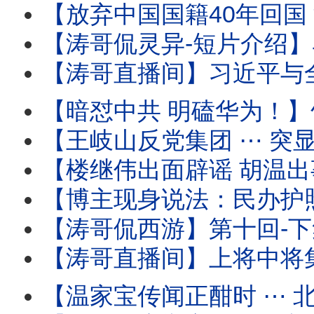
【放弃中国国籍40年回国 深圳出境 被海关审查过程全
【涛哥侃灵异-短片介绍】马斯克的特异功能：灵魂与肉身灵性式切割
【涛哥直播间】习近平与全军将领-死对头！军中无龙头无派系 
【暗怼中共 明磕华为！】竹知了 ⋯ 哇哇声不绝
【王岐山反党集团 ⋯ 突显网路！】胡锦涛举家中毒温家
【楼继伟出面辟谣 胡温出事儿传闻 ⋯ 撼动了谁？】北戴河会议进入头一
【博主现身说法：民办护照开卡！】警察开始追讨户籍 国籍 
【涛哥侃西游】第十回-下集：二将军宫门镇鬼 唐太宗地府还魂 ⋯ 阴曹地府有
【涛哥直播间】上将中将集体缺席建军99年酒会 
【温家宝传闻正酣时 ⋯ 北戴河会议开始！】与将军集体（