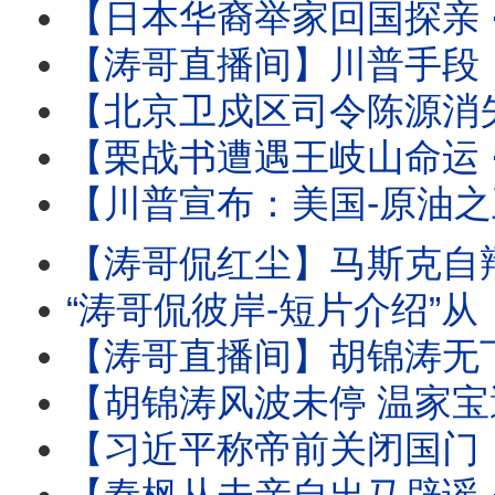
【日本华裔举家回国探亲 ⋯ 离境登机时被抓！】信不信只能由
【涛哥直播间】川普手段：再次撤回对伊朗的历史性轰炸 
【北京卫戍区司令陈源消失 ⋯ 胡温传闻骤起！】受命于蔡奇 保护习近平的禁卫
【栗战书遭遇王岐山命运 ⋯ 习近平曾庆红联手：称帝必须的！】下
【川普宣布：美国-原油之王 】炸烂对手与停火等待协议 ⋯ 推动美
【涛哥侃红尘】马斯克自辩：心无怨恨 伤口至死！ 
“涛哥侃彼岸-短片介绍”从《本能》翘腿女神到1%生死危机！莎
【涛哥直播间】胡锦涛无下文 ⋯ 习近平钓鱼可能有多大？ 北戴河-
【胡锦涛风波未停 温家宝遭满门抄斩！】习近平联手曾庆红 ⋯ 称帝
【习近平称帝前关闭国门：进出境新规！】中共国77周年前实