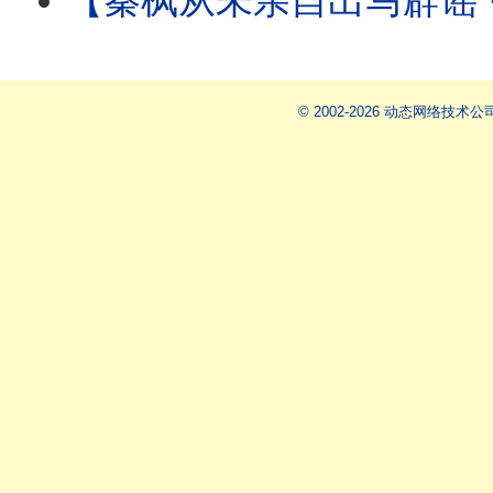
【秦枫从未亲自出马辟谣 ⋯ 辟谣论皆假借他人之手！ 】更传秦枫帐号被接管：爆料
© 2002-2026 动态网络技术公