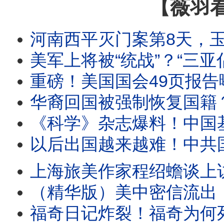
【薇羽
河南西平灭门案第8天，玉米地演绎“官民大战”；伊维菌素大平
美军上将被“统战”？“三亚倡议”十五年暗线：华为顾问、
重磅！美国国会49页报告曝光！中共如何监听到川普的手机
华裔回国被强制恢复国籍？年轻人小红书发问指向谁
《科学》杂志爆料！中国基因编辑致死六岁女童黑幕；从贺建
以后出国越来越难！中共国务院出台新规，全面收紧出
上海旅美作家程绍蟾谈上访见闻：上海人上访有多难！那些上
（精华版）美中密信流出！达萨克手把手教石正丽公关；解密档案曝光
福奇日记炸裂！福奇为何死守沉默？1100页私人日记与特赦令揭开