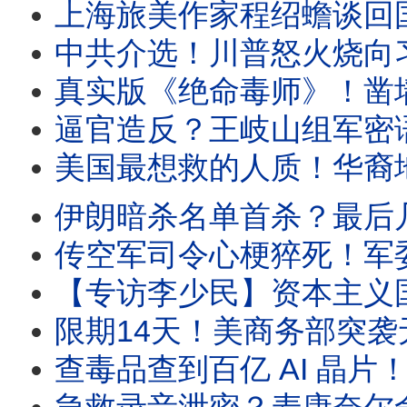
上海旅美作家程绍蟾谈回国见闻：上海经济太萧条！都没人
中共介选！川普怒火烧向习近平？连发4张“噘嘴 照”！川普震撼讲话：2.
真实版《绝命毒师》！凿墙越狱！中国顶级学霸“王哥”的双面
逼官造反？王岐山组军密语惊人！千万官员沦“财政肥猪”按
美国最想救的人质！华裔地震专家陷中共黑牢，100次提审，中共到底
伊朗暗杀名单首杀？最后几小时和川普的一通电话！超级鹰派格雷厄姆铁血
传空军司令心梗猝死！军委会议惊现一幕，习近平成孤家寡人；川普惊曝暗杀黑
【专访李少民】资本主义国家的“社会主义飞地”，会复刻北欧的高福利社会？还是会像
限期14天！美商务部突袭无烟煤背后：一块黑色的煤炭
查毒品查到百亿 AI 晶片！神秘共军女金主、电竞冠军、竹