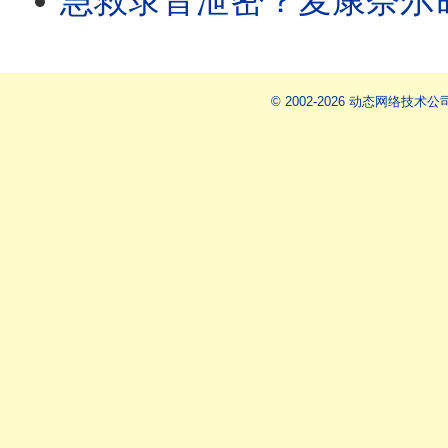
急救录音泄密？麦康奈尔命悬一线，赵小兰为何火速密访
© 2002-2026 动态网络技术公