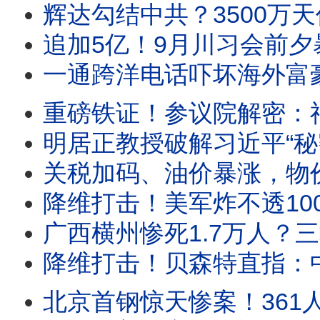
辉达勾结中共？3500万天价晶片案大曝光！卷10亿逃
追加5亿！9月川习会前夕暴风雨！数亿美金砸向深
一通跨洋电话吓坏海外富豪！中共追缴离岸信托，全球天眼搜剿私
重磅铁证！参议院解密：福奇秘密潜入CIA，DEFUSE蓝图背后，石
明居正教授破解习近平“秘密议程”！百年变局真相曝
关税加码、油价暴涨，物价会持续上涨吗？中共逼没钱人消费有多荒谬？20
降维打击！美军炸不透100米花岗岩？川普点名伊朗“镐山”！深夜
广西横州惨死1.7万人？三峡溃坝模拟：6小时抹平宜昌，24小
降维打击！贝森特直指：中共AI是头号国安威胁！当场抓包偷
北京首钢惊天惨案！361人被逼跳入1500度钢水人间蒸发；历