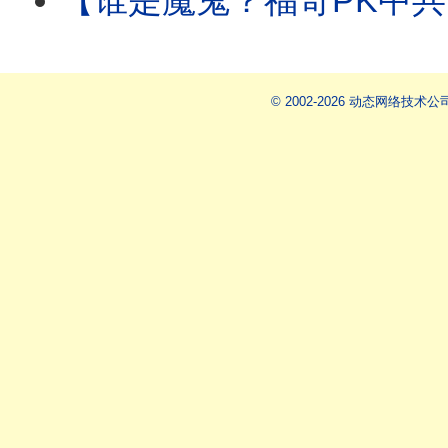
【谁是魔鬼？福奇PK中共国】福奇手握“特赦令+第五修正案”
© 2002-2026 动态网络技术公