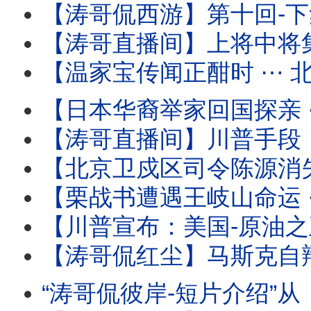
【涛哥侃西游】第十回-下集：二将军宫门镇鬼 唐太宗地府还魂 ⋯ 阴曹地府有
【涛哥直播间】上将中将集体缺席建军99年酒会 
【温家宝传闻正酣时 ⋯ 北戴河会议开始！】与将军集体（
【日本华裔举家回国探亲 ⋯ 离境登机时被抓！】信不信只能由
【涛哥直播间】川普手段：再次撤回对伊朗的历史性轰炸 
【北京卫戍区司令陈源消失 ⋯ 胡温传闻骤起！】受命于蔡奇 保护习近平的禁卫
【栗战书遭遇王岐山命运 ⋯ 习近平曾庆红联手：称帝必须的！】下
【川普宣布：美国-原油之王 】炸烂对手与停火等待协议 ⋯ 推动美
【涛哥侃红尘】马斯克自辩：心无怨恨 伤口至死！ 
“涛哥侃彼岸-短片介绍”从《本能》翘腿女神到1%生死危机！莎