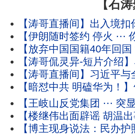
【石涛
【涛哥直播间】出入境扣你6个月至3年 ⋯ 直
【伊朗随时签约 停火 ⋯ 你信吗？】油价暴跌 股市
【放弃中国国籍40年回国 深圳出境 被海关审查过程全
【涛哥侃灵异-短片介绍】马斯克的特异功能：灵魂与肉身灵性式切割
【涛哥直播间】习近平与全军将领-死对头！军中无龙头无派系 
【暗怼中共 明磕华为！】竹知了 ⋯ 哇哇声不绝
【王岐山反党集团 ⋯ 突显网路！】胡锦涛举家中毒温家
【楼继伟出面辟谣 胡温出事儿传闻 ⋯ 撼动了谁？】北戴河会议进入头一
【博主现身说法：民办护照开卡！】警察开始追讨户籍 国籍 