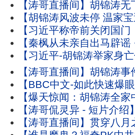
【涛哥直播间】胡锦涛无下文 ⋯ 习近平钓鱼可能有多大？ 北戴河-
【胡锦涛风波未停 温家宝遭满门抄斩！】习近平联手曾庆红 ⋯ 称帝
【习近平称帝前关闭国门：进出境新规！】中共国77周年前实
【秦枫从未亲自出马辟谣 ⋯ 辟谣论皆假借他人之手！ 】更传秦枫帐号被接管：爆料
【习近平-胡锦涛举家身亡传闻的最大受害者！ 】也是胡锦涛最凌厉的反
【涛哥直播间】胡锦涛事件：大多数不信却网路狂飙！当事人秦枫沉默 当局更暧昧
【BBC中文-如此快速爆眼介入：网传胡锦涛举家身亡 】原始消息“疑点重重”⋯
【爆天惊闻：胡锦涛全家中毒 已 ⋯！】网传爆料者秦枫-凤凰卫视台长 李肇星
【涛哥侃灵异 - 短片介绍】欧洲大火中 分散于法国义大利两座木制基
【涛哥直播间】贯穿八月之历史天象：宙斯之木星与魔鬼之冥王星 共