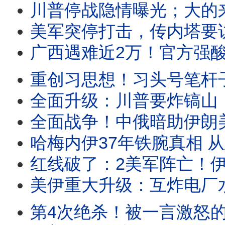
川普停战隐情曝光；大的来了？小泽内塔同日赴美；王虹致辞不提北大，原因曝光震
美军突停打击，传内塔要访美，川普提3停战方案，要打还是要谈？2迹象战争蔓延欧洲！习“钱
广西遇难近2万！官方强酸灭迹；温家宝秘书双开，惊现空前罪名！胡塞开火封曼德海峡，川
重创习思想！习头号笔杆子被抓；美沙重磅核协议引爆中东；川普“1：1”打击启动，伊朗
全面升级：川普要炸镐山，警告胡塞别妄动！伊朗袭击亚马逊中心，以色列全力备战；习上海被
全面战争！中俄暗助伊朗美军再阵亡，川普大怒狂炸核电厂；胡塞封曼德海峡，伊朗
哈梅内伊37年铁腕真相 从忠诚执行者到囚笼制造者｜革命卫队、神权统治与中
红线破了：2美军阵亡！伊朗要炸迪拜中心；习近平重手背刺普京，俄乌要逆转？马
美伊重大升级：互炸电厂水厂和桥梁！胡塞要封曼德海峡；曝马杜罗招供，70多国被颠
第4次绝杀！被一言激怒的梅西有多可怕？惊人数据曝光；庆贺横幅惹祸，阿根廷