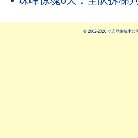
珠峰惊魂6天：全队拆梯判他死亡，他却爬著回来｜商业登山血色真相|
© 2002-2026 动态网络技术公