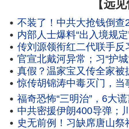
【远见
不装了！中共大抢钱倒查25年！赴港买保险征税2成！全民边控已实施，上海转机也
内部人士爆料“出入境规定”内幕：原因竟是它？官媒入场，华为发酵；伊朗猖狂宣布研发核武
传刘源领衔红二代联手反习；习暗助伊朗打地面战；全民痛打华为，只因一个
官宣北戴河异常；习“护城河”没了！刘源现异动；传大批军头罢宴八一招待会
真假？温家宝又传全家被抓，多人坠楼！“北戴河时间”开启，他才是最后杀招？中东狂飙再起
惊传胡锦涛中毒灭门，当事人辟谣！假爆料暗藏真威胁，习要掀桌？三派激斗，五中要“
福奇恐怖“三明治”，6大谎言震碎三观：差点死于疫苗仍力推；恶意误导防疫枉死百万人！美军重
中共密援伊朗400导弹；川普大怒爆粗要痛打伊朗；福奇听证百次拒答，国会现
史无前例！习缺席唐山祭祀典礼，官媒释重大异常信号！王岐山花圈辟谣，“软禁”传闻