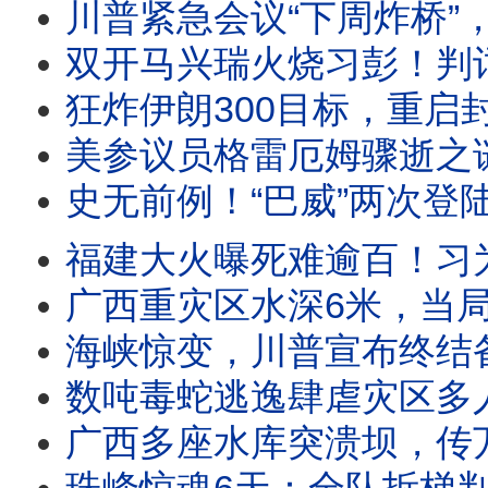
川普紧急会议“下周炸桥”，伊朗“乱咬”多国，川普曝“不更迭政权”原因；陈希
双开马兴瑞火烧习彭！判词最离奇看点居然是这？王沪宁史无前例访朝，事关习明泽接班？川普
狂炸伊朗300目标，重启封锁，川普通知国会开战！俄国沙特卷入，中东大乱将至？装尸袋250！
美参议员格雷厄姆骤逝之谜：一场疾病 还是跨国暗杀？FBI已介入 | 靖远
史无前例！“巴威”两次登陆重创浙江，温州惊现瀑布倒流！广西超市早高峰被洪水全灭，当局抓救援
福建大火曝死难逾百！习为何死活不去灾区？长征火箭首次回收，碾压马斯克
广西重灾区水深6米，当局大举“抓特务”；自媒体灾区曝惊人真相，官媒勒索灾民摆
海峡惊变，川普宣布终结备忘录；美重启打击，伊朗封锁海峡退出核武谈判；乌克兰重大利好：授
数吨毒蛇逃逸肆虐灾区多人被咬！亡者被冲入超市官方无视；习“管家”双开罪名公布；川普
广西多座水库突溃坝，传万人失联，数村庄瞬间没顶；又是人祸！3年前