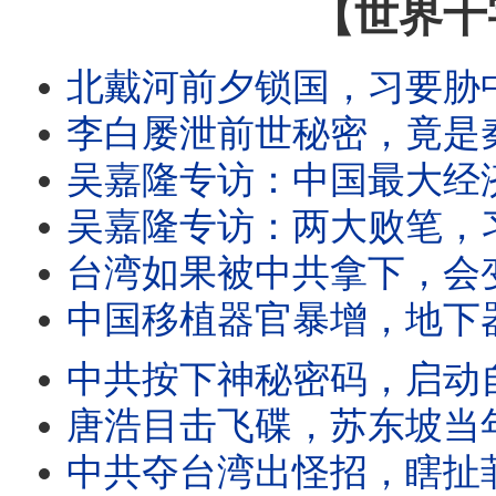
【世界十
北戴河前夕锁国，习要胁中共大老？习搞垮经济，使出三板斧宣战连任？
李白屡泄前世秘密，竟是秦始皇转世？李白预言绝密天机，今天正在兑现？青莲
吴嘉隆专访：中国最大经济危机曝光，还能救吗？习近平两大招，火速搞垮中
吴嘉隆专访：两大败笔，习近平21大难连任？中共频扰台海南海，为掩饰无力攻台？台湾立法院
台湾如果被中共拿下，会变怎么样？台湾人民会得到或失去什么？
中国移植器官暴增，地下器官诈骗崛起；器官诈骗难追查，三招套路全解密
中共按下神秘密码，启动自我毁灭？全国四大败象涌现，中共来
唐浩目击飞碟，苏东坡当年也见过？美加速公布飞碟机密，外星人即将现身？中国与
中共夺台湾出怪招，瞎扯菲律宾领土是台湾的？巴丹群岛太重要，招引中共觊觎