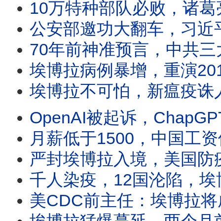
10万特种部队必败，诸葛亮八阵图为何战无不胜？司马懿也败逃，八
公安部邀功大翻车，习近平生日惨被高级黑；台湾国安局招募中国线人，化身“中国包青天
70年前神准预言，中共三大隐蔽战术猛攻台湾；郑丽文访美频传亲
埃博拉病例暴增，重演2014年西非大瘟疫？攻击医护人员、抢夺尸体，病患家属
埃博拉不可怕，新瘟疫诛人又诛心；世卫警告：埃博拉一月已爆发；疫情数据为何突
OpenAI被起诉，ChapGPT如何成犯罪帮凶？马斯克警告AI毁灭人类，AI靠
月薪低于1500，中国工资倒退17年；中国低薪海啸来袭，中共躺平没救；数亿
严封埃博拉入境，美国防疫惊传大破口；伊朗过度消耗美国弹药，日本台湾安全拉警报？美伊战
千人染疫，12国沦陷，埃博拉扩散为何挡不住？群众围攻医院，夺尸纵火，大批病患脱逃
美CDC前主任：埃博拉将成大流行病；美国升级严防，国境防线差点破防？世界杯将