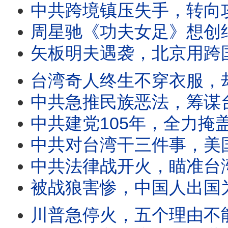
中共跨境镇压失手，转向攻击台湾五大罩门；跨境镇压太疯狂，吃面也遭殃
周星驰《功夫女足》想创纪录，中共是拦路虎？星爷电影屡成经典，预言中共未
矢板明夫遇袭，北京用跨国镇压逼统台湾？中共发射巨浪3导弹恐
台湾奇人终生不穿衣服，却热心助人守护村庄；似疯非疯藏玄机，世
中共急推民族恶法，筹谋台海新战争？民族法输出跨国镇压激
中共建党105年，全力掩盖五大冤案；大饥荒、文革等冤案真相
中共对台湾干三件事，美国气炸全力反击；北京对台认知战换花招，更耸动更迷惑
中共法律战开火，瞄准台湾跨国镇压、改造思想；中共跨国镇压，一次看懂内幕
被战狼害惨，中国人出国为何不敢亮护照？天天怒骂美日台，几
川普急停火，五个理由不能说；美伊谈判，三大反常引震惊；美