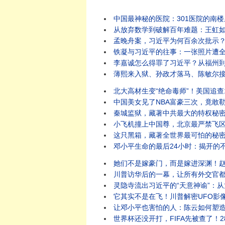
中国最神秘的医院：301医院的南
从放弃数学到破解百年难题：王虹如何
孟晚舟案，习近平为何百余次批示？
铁凝与习近平的往事：一张照片遭全
李嘉诚怎么得罪了习近平？从福州到
薄熙来入狱、孙政才落马、陈敏尔接
北大高材生变“绝命毒师”！美国追查
中国美女见了NBA富豪三次，竟敢勒
秦城监狱，藏著中共最大的特权秘密
小飞机撞上中国尊，北京最严禁飞区
这只黑箱，藏著全世界最可怕的秘密
邓小平生命的最后24小时：揭开的
她们不是嫁豪门，而是嫁进深渊！赵
川普访华后的一幕，让所有外交官都
灵隐寺流出习近平的“天意神谕”：
它其实不是在飞！川普解密UFO影
让邓小平也害怕的人：陈云如何塑造
世界杯还没开打，FIFA先被查了！