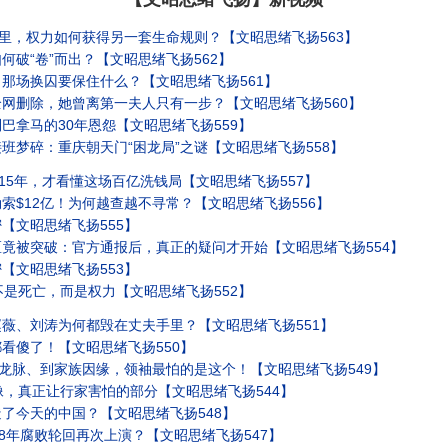
楼里，权力如何获得另一套生命规则？【文昭思绪飞扬563】
破“卷”而出？【文昭思绪飞扬562】
那场换囚要保住什么？【文昭思绪飞扬561】
网删除，她曾离第一夫人只有一步？【文昭思绪飞扬560】
巴拿马的30年恩怨【文昭思绪飞扬559】
班梦碎：重庆朝天门“困龙局”之谜【文昭思绪飞扬558】
15年，才看懂这场百亿洗钱局【文昭思绪飞扬557】
索$12亿！为何越查越不寻常？【文昭思绪飞扬556】
【文昭思绪飞扬555】
竟被突破：官方通报后，真正的疑问才开始【文昭思绪飞扬554】
【文昭思绪飞扬553】
不是死亡，而是权力【文昭思绪飞扬552】
薇、刘涛为何都毁在丈夫手里？【文昭思绪飞扬551】
看傻了！【文昭思绪飞扬550】
从龙脉、到家族因缘，领袖最怕的是这个！【文昭思绪飞扬549】
像，真正让行家害怕的部分【文昭思绪飞扬544】
了今天的中国？【文昭思绪飞扬548】
28年腐败轮回再次上演？【文昭思绪飞扬547】