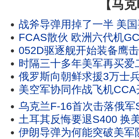
【马克
战斧导弹用掉了一半 美国要如何应对 消耗战的教训 美军推平价远程打击GBAM 集装箱化导
FCAS散伙 欧洲六代机GCAP或提前服役 变循环发动机采用巧劲路线 与F-47相比哪个更靠谱 #
052D驱逐舰开始装备鹰击-20 苏联超音速饱和攻击逼出了美军神盾系统 现在鸟枪换炮美提出
时隔三十多年美军再买爱二GEM-T拦截弹 洛马官宣爱三ACE 主打便宜易生产 乌欧联合开
俄罗斯向朝鲜求援3万士兵 兵源已跟不上损耗 乌克兰四线反击 影子舰队受重创 俄乌战争与美伊
美空军协同作战飞机CCA开始量产 YFQ-44A完成实弹射击又远距转场 第二阶段已启动 #协同作战飞机
乌克兰F-16首次击落俄军Su-35S A射B导发威 Su-35有优势也有短板 对台湾有
土耳其反悔要退S400 换美国重新出售F-35战机 乌克兰战场戳破S400神话 还是爱国者
伊朗导弹为何能突破美军防御网 是软件升级了还是使用新型导弹 饱和攻击严重消耗美军拦截系统