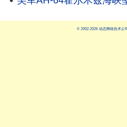
美军AH-64霍尔木兹海峡坠毁 首次出动无人艇救助士兵 美对伊朗猛烈还击 阿帕奇或是拦截
© 2002-2026 动态网络技术公