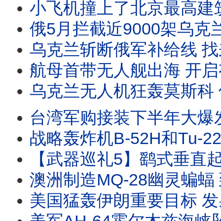
小飞机撞上了北京最高建筑 距离中南海不到10公里 到底是机械故障、飞行员失能，还是献忠事件 
俄5月拦截近9000架乌克兰无人机 俄乌无人机大战螺旋式上升 规模越来越大 喷气式无人机
乌克兰斩断俄军补给线 找来台湾寻求技术合作 打造非红供应链 乌克兰向日本推销无人艇 #乌
航母首带无人舰出海 开启有人无人协同海战新页 从实验走向实战 “海鹰号”无人舰正式参战！ #
乌克兰无人机狂轰莫斯科 俄导弹脱靶开罐自家油库 乌军远程打击手段都有哪些 #乌克兰无
台湾军购接装下半年大爆发 F-16V MQ-9B 陆射鱼叉 火山布雷系统 MS-110
战略轰炸机B-52H和Tu-22M3 同一天先后折戟 B-52正在进行雷达现代化测试 
【武器巡礼5】鹞式垂直起降战机半个世纪的传奇 福克兰战争一战封神 AV-8B陆战队最爱的空中支援平台 #鹞式战
澳洲制造MQ-28幽灵蝙蝠 到美国海军基地试飞 要争取海军订单 波音莱茵金属合作推MQ
美国猛轰伊朗重要目标 发射49枚战斧导弹 美军阿帕奇直升机遇奇迹 越来越多商船离开海湾 #