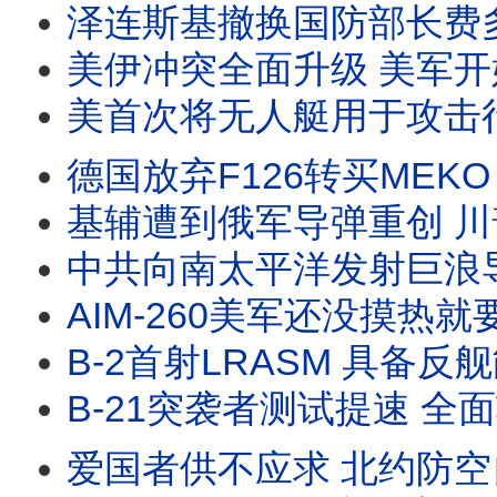
泽连斯基撤换国防部长费多罗夫 暴露费多罗夫与总司令瑟尔斯基矛盾激化 引发社会抗议 是否
美伊冲突全面升级 美军开始白天轰炸 F-22却全部离场去了英国 伊朗想拉波湾国家下水
美首次将无人艇用于攻击行动 伊斯兰革命卫队边际效益正在递减 美国给伊朗台阶下 但伊朗误判
德国放弃F126转买MEKO A200 美德海军同时转向 放弃大而全高端军舰 采购可快速交付的成熟军舰 #
基辅遭到俄军导弹重创 川普承诺让乌克兰自己生产爱国者导弹 乌克兰开发自己防空系统 欧洲防
中共向南太平洋发射巨浪导弹 故意摆迷魂阵 到底是巨浪2还是巨浪3 中美潜射洲际导弹对比 三
AIM-260美军还没摸热就要出口澳洲 美海军已装备AIM-174B远程空空导弹 空军酝
B-2首射LRASM 具备反舰能力 日本潜艇用鱼雷击沉靶船 如何击沉4万吨军舰 导弹就能包
B-21突袭者测试提速 全面转入实战化评估测试 距离服役又近了一大步 B-21载弹量少了 
爱国者供不应求 北约防空自主化需长期努力才行 现有哪些可以替代美制防空系统 #爱国者导弹 #SA