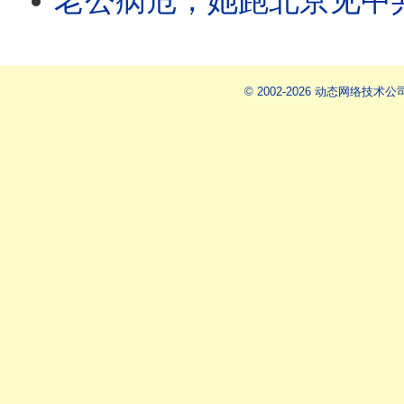
老公病危，她跑北京见中共高官！赵小兰被骂“百分百中共间谍”；一笔25
© 2002-2026 动态网络技术公