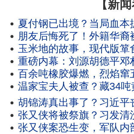
【新闻
夏付钢已出境？当局血本抓“大哥”；近10万被淹死？横
朋友后悔死了！外籍华裔被拦截；闭关锁国真相 中共倒查税25年
玉米地的故事，现代版箪食壶浆；官方语焉不详，网传灭门案真相；灭
重磅内幕：刘源胡德平邓朴方联手倒习？北戴河风云+
百余吨橡胶爆燃，烈焰窜五六十米；竹知了化身武器，安全的抵抗方式
温家宝夫人被查？藏34吨黄金珠宝？惊天消息从哪来？习近平下黑手
胡锦涛真出事了？习近平丧失理智？谁在疯传假图？胡锦涛真实近况？
张又侠将被祭旗？习发清洗宣言；经济差到难想像，百姓真不
张又侠案恐生变，军队内部乱了；把关人变收钱人，每天受贿6千；患者早