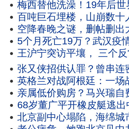
梅西替他洗澡！19年后世界杯决赛正面对决，命运轮盘
百吨巨石埋楼，山崩数十人遇难；建筑物被推入江，目击者吓到腿软；习
空降春晚之谜，删帖删出大鱼；全网问她是谁的女人？马兴瑞和蔡赴朝
5个月死亡19万？武汉疫情恐怖真相？川普引爆炸弹，美中冷战开始？习
王沪宁突访平壤， 三个反常待解？习“金家路线”摊牌？40天三波互动，中朝密
张又侠招供认罪？曾串连密谋废习；复国党行动迅猛，习访沪陆空封锁；献
英格兰对战阿根廷：一场战争，一只上帝之手，一张红牌；
亲属低价购房？马兴瑞自费嫖娼？荣丽或临极刑？马兴瑞案涉万亿？荣丽编织政治网，彭丽媛
68岁董广平开橡皮艇逃出中国！漂了三十多小时，逃了整整十年；同伴在泰国机场登机前被拦下
北京副中心塌陷，海绵城市现形；暴雨连降逾8小时，沈阳水深6米；逾千人罹难失踪？