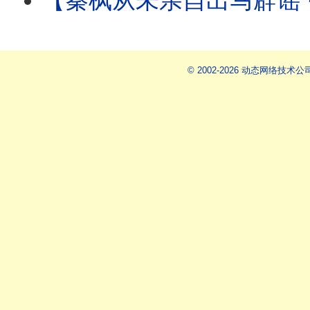
【秦枫从未亲自出马辟谣 ⋯ 辟谣论皆假借他人之手！ 】更传秦枫帐号被接管：爆料
© 2002-2026 动态网络技术公