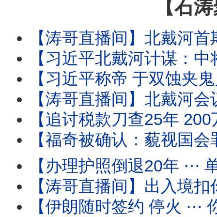
【石涛
【涛哥直播间】北戴河首期要务：中将上位填补上将
【习近平北戴河计谋：中将治军 张又侠五中全会祭旗】中少将补缺中 习近平
【习近平称帝 于双蚀夹鬼月 ⋯ 借妖魂江泽民百年纪念！】8月17日 胡锦
【涛哥直播间】北戴河会议撞上“双蚀夹鬼月”！天津大爆炸日撞上“日全蚀 ✕ 鬼门
【追讨税款刀查25年 200万富豪鬼节噩梦！】境外使用微博 微信等国
【福奇被确认：藐视国会罪成立！】参议院委员会“史
【办理护照倒退20年 ⋯ 单位介绍信！】人-税双杀瞬间到
【涛哥直播间】出入境扣你6个月至3年 ⋯ 直
【伊朗随时签约 停火 ⋯ 你信吗？】油价暴跌 股市