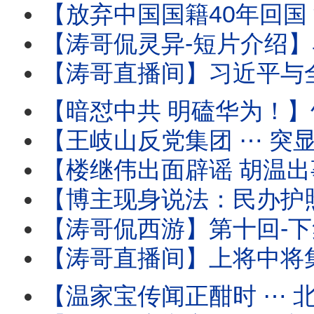
【放弃中国国籍40年回国 深圳出境 被海关审查过程全
【涛哥侃灵异-短片介绍】马斯克的特异功能：灵魂与肉身灵性式切割
【涛哥直播间】习近平与全军将领-死对头！军中无龙头无派系 
【暗怼中共 明磕华为！】竹知了 ⋯ 哇哇声不绝
【王岐山反党集团 ⋯ 突显网路！】胡锦涛举家中毒温家
【楼继伟出面辟谣 胡温出事儿传闻 ⋯ 撼动了谁？】北戴河会议进入头一
【博主现身说法：民办护照开卡！】警察开始追讨户籍 国籍 
【涛哥侃西游】第十回-下集：二将军宫门镇鬼 唐太宗地府还魂 ⋯ 阴曹地府有
【涛哥直播间】上将中将集体缺席建军99年酒会 
【温家宝传闻正酣时 ⋯ 北戴河会议开始！】与将军集体（