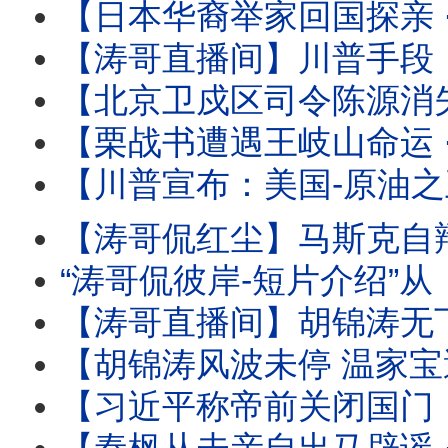
【日本华裔举家回国探亲 ⋯ 离境登机时被抓！】信不信只能由
【涛哥直播间】川普手段：再次撤回对伊朗的历史性轰炸 
【北京卫戍区司令陈源消失 ⋯ 胡温传闻骤起！】受命于蔡奇 保护习近平的禁卫
【栗战书遭遇王岐山命运 ⋯ 习近平曾庆红联手：称帝必须的！】下
【川普宣布：美国-原油之王 】炸烂对手与停火等待协议 ⋯ 推动美
【涛哥侃红尘】马斯克自辩：心无怨恨 伤口至死！ 
“涛哥侃彼岸-短片介绍”从《本能》翘腿女神到1%生死危机！莎
【涛哥直播间】胡锦涛无下文 ⋯ 习近平钓鱼可能有多大？ 北戴河-
【胡锦涛风波未停 温家宝遭满门抄斩！】习近平联手曾庆红 ⋯ 称帝
【习近平称帝前关闭国门：进出境新规！】中共国77周年前实