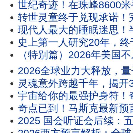
世纪奇迹！在珠峰8600米被宣布离世
转世灵童终于兑现承诺！完成
现代人最大的睡眠迷思！半夜醒来
史上第一人研究20年，终于听懂鸟
（特别篇）2026年美国不乐观？《
2026全球业力大释放，量子净
灵魂意外跨越千年，揭开3906年的世
宇宙给你的最强护身符！奇
奇点已到！马斯克最新预言：A
2025 国会听证会后续：五角大厦“遗