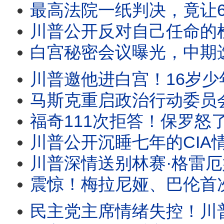
最高法院一纸判决，竟让6万人冲向西班牙？一则谣言、一份判决、一条偷渡产
川普公开反对自己任命的检察官！倒影池案突然反转？哈里斯首次释放2028信号，
白宫秘密会议曝光，中期选举策略转向？川普借西班牙移民危机喊话“投票共和党”，
川普邀他进白宫！16岁少年巨浪中死死抓住10岁男孩，两分钟救援为何感
马斯克重启政治行动委员会，巨资支持川普中期选举。司法部长提名受阻，川普出新招
福奇111次拒答！保罗怒了：下周投票藐视国会。佛州启动调查，拜登赦免令能保福奇吗？
川普公开沉睡七年的CIA情报！福克斯追查联邦记录，竟拼出一幅惊人图景！中共
川普深情送别林赛·格雷厄姆！莱温斯基为何公开感谢他？一篇悼文引爆舆论。克莱顿接掌O
震惊！梅拉尼娅、巴伦首次成伊朗暗S目标。川普与图恩公开交锋！拯救法案迎
民主党主席情绪失控！川普为何猛攻CNN记者？真正保护的，也许