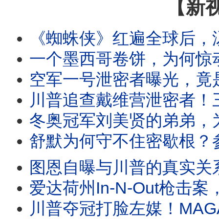
【新
《蜘蛛侠》红遍全球后，汤姆·霍兰德为何只想“消失”？与赞达亚相爱十年，两人决定一
一个墨西哥卷饼，为何惊动万斯？亨特哭诉拜登病情。格雷厄姆妹妹参选，却不
空军一号泄密者曝光，竟是前空军部长！马姆达尼私下究竟什么样？《纽约邮报》揭开
川普追查戴维营泄密者！三种说法互相矛盾？白宫突然换路，美国首次禁止生
冬奥冠军刘美贤的弟弟，为何突然称霸加州女子体育？川普演讲救孩子，一个拜登玩笑爆笑全
舒默为何守不住密歇根？参议员初选进步派爆冷胜出，揭开民主党真正的内部分歧。
图恩自曝与川普的真实关系。布兰奇确认闯过第一关。川普2.0为何
爱达荷州In-N-Out枪击案，一位普通人却迎著枪声冲了过去，救了更多人的生命。五年
川普夺冠打脸左媒！MAGA反叛者大集结。卡维尔警告退党！橙县开始