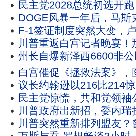
民主党2028总统初选开跑？南卡取代爱荷华成第一站，哈里斯、纽森提前布局。马姆达尼
DOGE风暴一年后，马斯克首次谈那段经历。90分钟专访，他没有谈后悔，而
F-1签证制度突然大变，卢比奥对留学生下逐客令？白宫副幕僚长米勒最新演讲，透露
川普重返白宫记者晚宴！那篇三个月前中断的演讲，终于公开。为何与外界预想的
州长自爆新泽西6600非公民投票案，司法部要求彻查。共和党四人狙击
白宫催促《拯救法案》，图恩一句话把球踢回白宫。川普启动301关税，美国政策正
议长约翰逊以216比214惊险推进《拯救法案》。比尔·马赫警告：2028年
民主党惊慌，共和党领袖公开欢迎费特曼！馆长被问懵？国会质询史密森尼
川普政府出新招，委内瑞拉首轮民主过渡谈判8月1日启动。卢比奥深度介入，美国
川普突然重新排列盟友？曾反对他的英国新首相获公开称赞，加拿大却遭50%关税；格雷