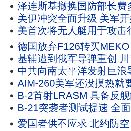
泽连斯基撤换国防部长费多罗夫 暴露费多罗夫与总司令瑟尔斯基矛盾激化 引发社会抗议 是否
美伊冲突全面升级 美军开始白天轰炸 F-22却全部离场去了英国 伊朗想拉波湾国家下水
美首次将无人艇用于攻击行动 伊斯兰革命卫队边际效益正在递减 美国给伊朗台阶下 但伊朗误判
德国放弃F126转买MEKO A200 美德海军同时转向 放弃大而全高端军舰 采购可快速交付的成熟军舰 #
基辅遭到俄军导弹重创 川普承诺让乌克兰自己生产爱国者导弹 乌克兰开发自己防空系统 欧洲防
中共向南太平洋发射巨浪导弹 故意摆迷魂阵 到底是巨浪2还是巨浪3 中美潜射洲际导弹对比 三
AIM-260美军还没摸热就要出口澳洲 美海军已装备AIM-174B远程空空导弹 空军酝
B-2首射LRASM 具备反舰能力 日本潜艇用鱼雷击沉靶船 如何击沉4万吨军舰 导弹就能包
B-21突袭者测试提速 全面转入实战化评估测试 距离服役又近了一大步 B-21载弹量少了 
爱国者供不应求 北约防空自主化需长期努力才行 现有哪些可以替代美制防空系统 #爱国者导弹 #SA