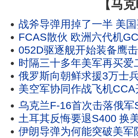
【马克
战斧导弹用掉了一半 美国要如何应对 消耗战的教训 美军推平价远程打击GBAM 集装箱化导
FCAS散伙 欧洲六代机GCAP或提前服役 变循环发动机采用巧劲路线 与F-47相比哪个更靠谱 #
052D驱逐舰开始装备鹰击-20 苏联超音速饱和攻击逼出了美军神盾系统 现在鸟枪换炮美提出
时隔三十多年美军再买爱二GEM-T拦截弹 洛马官宣爱三ACE 主打便宜易生产 乌欧联合开
俄罗斯向朝鲜求援3万士兵 兵源已跟不上损耗 乌克兰四线反击 影子舰队受重创 俄乌战争与美伊
美空军协同作战飞机CCA开始量产 YFQ-44A完成实弹射击又远距转场 第二阶段已启动 #协同作战飞机
乌克兰F-16首次击落俄军Su-35S A射B导发威 Su-35有优势也有短板 对台湾有
土耳其反悔要退S400 换美国重新出售F-35战机 乌克兰战场戳破S400神话 还是爱国者
伊朗导弹为何能突破美军防御网 是软件升级了还是使用新型导弹 饱和攻击严重消耗美军拦截系统