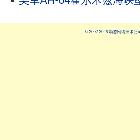
美军AH-64霍尔木兹海峡坠毁 首次出动无人艇救助士兵 美对伊朗猛烈还击 阿帕奇或是拦截
© 2002-2026 动态网络技术公