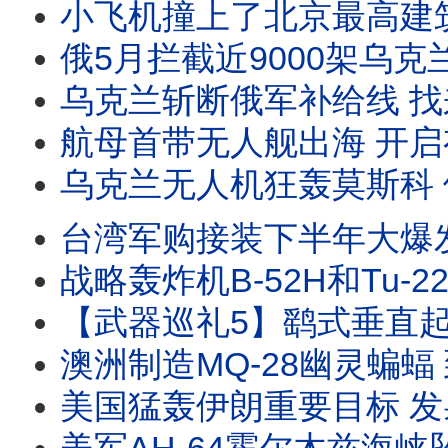
小飞机撞上了北京最高建筑 距离中南海不到10公里 到底是机械故障、飞行员失能，还是献忠事件 
俄5月拦截近9000架乌克兰无人机 俄乌无人机大战螺旋式上升 规模越来越大 喷气式无人机
乌克兰斩断俄军补给线 找来台湾寻求技术合作 打造非红供应链 乌克兰向日本推销无人艇 #乌
航母首带无人舰出海 开启有人无人协同海战新页 从实验走向实战 “海鹰号”无人舰正式参战！ #
乌克兰无人机狂轰莫斯科 俄导弹脱靶开罐自家油库 乌军远程打击手段都有哪些 #乌克兰无
台湾军购接装下半年大爆发 F-16V MQ-9B 陆射鱼叉 火山布雷系统 MS-110
战略轰炸机B-52H和Tu-22M3 同一天先后折戟 B-52正在进行雷达现代化测试 
【武器巡礼5】鹞式垂直起降战机半个世纪的传奇 福克兰战争一战封神 AV-8B陆战队最爱的空中支援平台 #鹞式战
澳洲制造MQ-28幽灵蝙蝠 到美国海军基地试飞 要争取海军订单 波音莱茵金属合作推MQ
美国猛轰伊朗重要目标 发射49枚战斧导弹 美军阿帕奇直升机遇奇迹 越来越多商船离开海湾 #