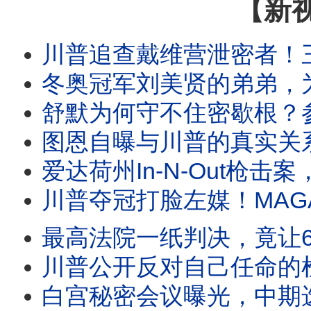
【新
川普追查戴维营泄密者！三种说法互相矛盾？白宫突然换路，美国首次禁止生
冬奥冠军刘美贤的弟弟，为何突然称霸加州女子体育？川普演讲救孩子，一个拜登玩笑爆笑全
舒默为何守不住密歇根？参议员初选进步派爆冷胜出，揭开民主党真正的内部分歧。
图恩自曝与川普的真实关系。布兰奇确认闯过第一关。川普2.0为何
爱达荷州In-N-Out枪击案，一位普通人却迎著枪声冲了过去，救了更多人的生命。五年
川普夺冠打脸左媒！MAGA反叛者大集结。卡维尔警告退党！橙县开始
最高法院一纸判决，竟让6万人冲向西班牙？一则谣言、一份判决、一条偷渡产
川普公开反对自己任命的检察官！倒影池案突然反转？哈里斯首次释放2028信号，
白宫秘密会议曝光，中期选举策略转向？川普借西班牙移民危机喊话“投票共和党”，