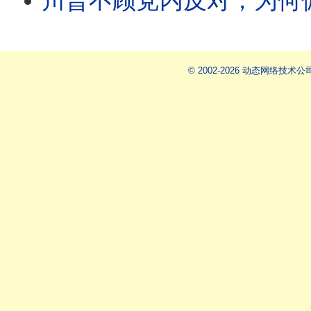
川普不顾党内反对，为何偏偏背书枕头哥竞选州长？西雅图检察官就职不到1小时，就被白宫
© 2002-2026 动态网络技术公