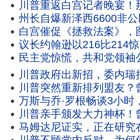
川普重返白宫记者晚宴！那篇三个月前中断的演讲，终于公开。为何与外界预想的
州长自爆新泽西6600非公民投票案，司法部要求彻查。共和党四人狙击
白宫催促《拯救法案》，图恩一句话把球踢回白宫。川普启动301关税，美国政策正
议长约翰逊以216比214惊险推进《拯救法案》。比尔·马赫警告：2028年
民主党惊慌，共和党领袖公开欢迎费特曼！馆长被问懵？国会质询史密森尼
川普政府出新招，委内瑞拉首轮民主过渡谈判8月1日启动。卢比奥深度介入，美国
川普突然重新排列盟友？曾反对他的英国新首相获公开称赞，加拿大却遭50%关税；格雷
万斯与乔·罗根畅谈3小时，究竟想告诉美国什么？年轻人买不起房，美国会诞
川普亲手颁发大力神杯！曾不懂足球的他，为何突然谈起梅西、C罗头头是道？原来巴伦才是他的
马姆达尼证实，正在研究在纽约逮捕以色列总理。民主党裂痕扩大。川普邀北美领导人看世界