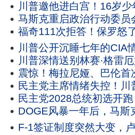
川普邀他进白宫！16岁少年巨浪中死死抓住10岁男孩，两分钟救援为何感
马斯克重启政治行动委员会，巨资支持川普中期选举。司法部长提名受阻，川普出新招
福奇111次拒答！保罗怒了：下周投票藐视国会。佛州启动调查，拜登赦免令能保福奇吗？
川普公开沉睡七年的CIA情报！福克斯追查联邦记录，竟拼出一幅惊人图景！中共
川普深情送别林赛·格雷厄姆！莱温斯基为何公开感谢他？一篇悼文引爆舆论。克莱顿接掌O
震惊！梅拉尼娅、巴伦首次成伊朗暗S目标。川普与图恩公开交锋！拯救法案迎
民主党主席情绪失控！川普为何猛攻CNN记者？真正保护的，也许
民主党2028总统初选开跑？南卡取代爱荷华成第一站，哈里斯、纽森提前布局。马姆达尼
DOGE风暴一年后，马斯克首次谈那段经历。90分钟专访，他没有谈后悔，而
F-1签证制度突然大变，卢比奥对留学生下逐客令？白宫副幕僚长米勒最新演讲，透露