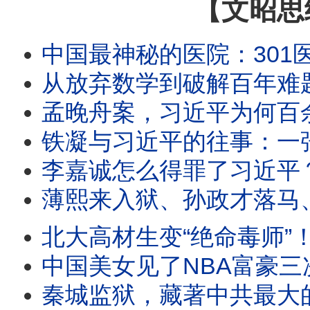
【文昭思
中国最神秘的医院：301医院的南楼里，权
从放弃数学到破解百年难题：王虹如
孟晚舟案，习近平为何百余次批示？
铁凝与习近平的往事：一张照片遭全网删除
李嘉诚怎么得罪了习近平？从福州到
薄熙来入狱、孙政才落马、陈敏尔接班梦碎
北大高材生变“绝命毒师”！美国追查15
中国美女见了NBA富豪三次，竟敢勒索$
秦城监狱，藏著中共最大的