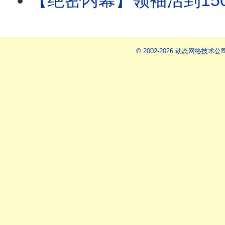
【绝密内幕】领袖活到150岁是真的！李嘉诚亲身试
© 2002-2026 动态网络技术公