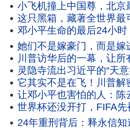
小飞机撞上中国尊，北京最严禁飞区竟被突破
这只黑箱，藏著全世界最可
邓小平生命的最后24小时：揭开的
她们不是嫁豪门，而是嫁进深渊！赵薇、
川普访华后的一幕，让所有外交
灵隐寺流出习近平的“天意神谕”：从龙脉、到
它其实不是在飞！川普解密UFO影像
让邓小平也害怕的人：陈云如何塑
世界杯还没开打，FIFA先被查了！2
24年重刑背后：释永信知道的，或