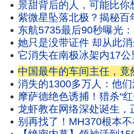
景甜背后的人，可能比你想像得更可怕，中国最神秘的
紫微星坠落北极？揭秘百年国运
东航5735最后90秒曝光：黑匣子外
她只是没带证件 却从此消
它消失在南极冰架内17公里，最后一刻拍
中国最牛的车间主任，竟然把中央政治局委员送进
消失的1300多万人：他们没有死于战
摩萨德绝色诱捕！猎杀“红色王子”，潜伏伊朗最
龙虾教在网络深处诞生，正演变成
别再找了！MH370根本不在海里？揭秘人