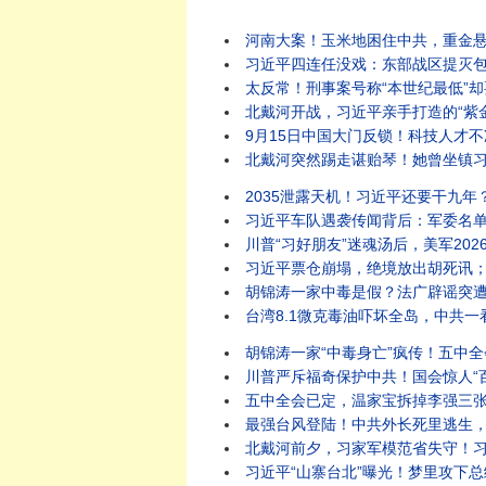
河南大案！玉米地困住中共，重金悬赏无人
习近平四连任没戏：东部战区提灭包计
太反常！刑事案号称“本世纪最低”却要全国扫黑？
北戴河开战，习近平亲手打造的“紫金酒窖”被砸
9月15日中国大门反锁！科技人才不准出境，
北戴河突然踢走谌贻琴！她曾坐镇习近平
2035泄露天机！习近平还要干九年？
习近平车队遇袭传闻背后：军委名单一
川普“习好朋友”迷魂汤后，美军2026西太SQUAD四方
习近平票仓崩塌，绝境放出胡死讯；温
胡锦涛一家中毒是假？法广辟谣突遭404！习迎“汪
台湾8.1微克毒油吓坏全岛，中共一
胡锦涛一家“中毒身亡”疯传！五中全会
川普严斥福奇保护中共！国会惊人“百次沉默”，律师被赶
五中全会已定，温家宝拆掉李强三张底牌
最强台风登陆！中共外长死里逃生，牛田洋553名军人和
北戴河前夕，习家军模范省失守！习近平
习近平“山寨台北”曝光！梦里攻下总统