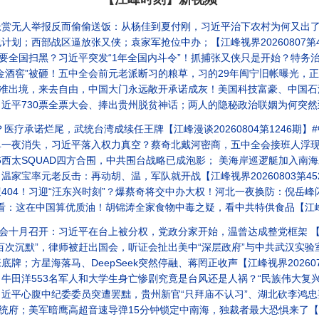
举报反而偷偷送饭：从杨佳到夏付刚，习近平治下农村为何又出了“侠客”？【江峰漫谈
划；西部战区逼放张又侠；袁家军抢位中办；【江峰视界20260807第4
习近平突发“1年全国内斗令”！抓捕张又侠只是开始？特务治国与秘密打造“第二武装”反向围剿军队【
！五中全会前元老派断习的粮草，习的29年闽宁旧帐曝光，正厅级书记落马、亿元黑金浮出水面 【江
来去自由，中国大门永远敞开承诺成灰！美国科技富豪、中国石油科技之父萧光琰悲剧重演？【历史上
730票全票大会、捧出贵州脱贫神话；两人的隐秘政治联姻为何突然到头？【江峰视
医疗承诺烂尾，武统台湾成续任王牌【江峰漫谈20260804第1246期】
夜消失，习近平落入权力真空？蔡奇北戴河密商，五中全会接班人浮现？【江
合围，中共围台战略已成泡影； 美海岸巡逻艇加入南海对撞中共海警船！分建军事基地破解饱和攻击，暗鹰15分钟精准打击
家宝率元老反击：再动胡、温，军队就开战【江峰视界20260803第45
东兴时刻”？爆蔡奇将交中办大权！河北一夜换防：倪岳峰闪退、李克强同学旧部接棒！习家军各自跳船抢滩！
看：这在中国算优质油！胡锦涛全家食物中毒之疑，看中共特供食品【江峰漫谈2
十月召开：习近平在台上被分权，党政分家开始，温曾达成整党框架 【江峰视界
出国会，听证会扯出美中“深层政府”与中共武汉实验室的秘密金流！国会追责立法在即，北京怎么赔钱？美债核弹已上膛
；方星海落马、DeepSeek突然停融、蒋罔正收声【江峰视界202607
大学生身亡惨剧究竟是台风还是人祸？“民族伟大复兴”跟当年的“五七指示”：催眠年轻人的宏大叙事总带来人间悲剧
心腹中纪委委员突遭罢黜，贵州新官“只拜庙不认习”、湖北砍李鸿忠要员！【江峰视
府；美军暗鹰高超音速导弹15分钟锁定中南海，独裁者最大恐惧来了【江峰漫谈2