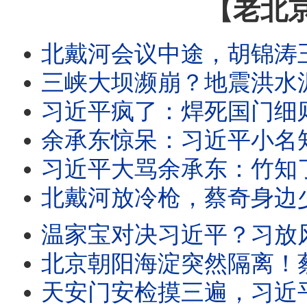
【老北
北戴河会议中途，胡锦涛王岐山突露面？习近平动手抢香港保险钱了！上三休四
三峡大坝濒崩？地震洪水泥石流齐发，九孔承不住；大河南公开挺西平大侠，习共懵了；
习近平疯了：焊死国门细则出炉，出入境局造反了？八毒招阻出境，内幕竟是党撑不住
余承东惊呆：习近平小名知了！河南杨佳手刃恶霸后出逃，乡亲全力救夏付钢！
习近平大骂余承东：竹知了革命全面爆发！中共出入境新规：请配合放弃外国护照！
北戴河放冷枪，蔡奇身边少一人！习近平抓了大人物？辛奇养父辛保安落马！
温家宝对决习近平？习放风抓全家！长春政府反了？摊牌、躺平！党内反共官员井喷？
北京朝阳海淀突然隔离！蔡奇放风胡锦涛离世？360搜索结果习近平是猪！北
天安门安检摸三遍，习近平获封发疯的野猪！军中大乱，军头全员拒签字；王虹