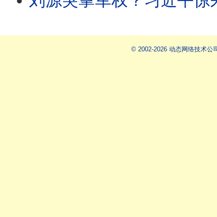
刘源突掌军权？习近平惊呆：张升民一个人开军委会！李克强哼习惹杀身祸，近平
© 2002-2026 动态网络技术公