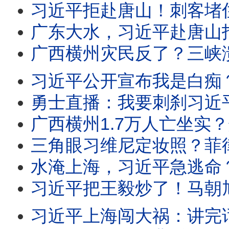
习近平拒赴唐山！刺客堵住李强？中共宣布新冠再喷发，三亿牛马抛房产，美台
广东大水，习近平赴唐山指挥抗震？勇士喊：二愣子滚！灭共V字仇刹哥雨夜现身成都，
广西横州灾民反了？三峡溃坝爆料人失联！指纹声纹流出？王虹邓煜获数学诺奖，党紧急
习近平公开宣布我是白痴？三峡再爆新绝密资料，水电系一二把手全被抓！习逼
勇士直播：我要刺刹习近平！北京石景山爆大屠杀：武警突接密令！广西横州惊天大瓜：
广西横州1.7万人亡坐实？爆料者被抓！胡舒立叛变？财新网发文追打王岐山系马仔
三角眼习维尼定妆照？菲律宾把习近平气坏了！中纪委内鬼作乱，习官场失控；水
水淹上海，习近平急逃命？上海人狂酸习；习明泽接总书记班路线图流出？王沪宁访朝为
习近平把王毅炒了！马朝旭紧急访美修补关系？王沪宁访朝，反复双手合十向金正恩告饶
习近平上海闯大祸：讲完话A股暴跌！上海人嘲笑习土鳖拎马桶，AI大会是丐帮来要钱、进货