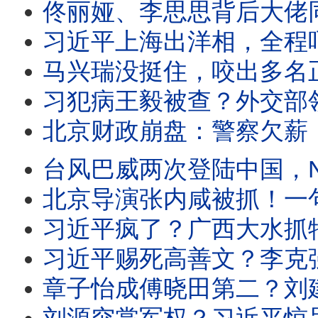
佟丽娅、李思思背后大佬同时被抓？两人成难姐难妹！习近平催牛马消费60万亿
习近平上海出洋相，全程吓尿？少年勇士痛骂习视频火了！瀛台密会，习告知
马兴瑞没挺住，咬出多名正国级后被加速处理？沈阳洪水，习近平遭300冤魂索命！湖北中
习犯病王毅被查？外交部领导栏变了！广西人：习近平死哪了？下台！河北洪水千
北京财政崩盘：警察欠薪，蠢猪治国火了！揭秘：中共高官拒打国产疫苗保命！黑
台风巴威两次登陆中国，NO1暴雨横扫中国！上海杭州逃离，四川河北大水！北大清
北京导演张内咸被抓！一句“105岁畜生”惹怒习近平？迪丽热巴容貌大变、自
习近平疯了？广西大水抓特务闹出新绰号洗脚盆，大撒币救援外国灾民气炸中国灾
习近平赐死高善文？李克强同款；美驻华使馆十连发警报：逃离中国！天安门活体
章子怡成傅晓田第二？刘建超落马扯出国际绯闻！广西大洪水惨炸，中国大天灾扎堆；