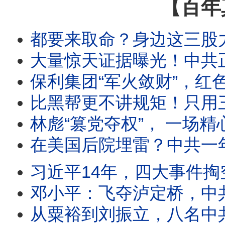
【百年
都要来取命？身边这三股力
大量惊天证据曝光！中共
保利集团“军火敛财”，红色
比黑帮更不讲规矩！只用三步骤
林彪“篡党夺权”， 一场
在美国后院埋雷？中共一年三连
习近平14年，四大事件掏
邓小平：飞夺泸定桥，中
从粟裕到刘振立，八名中共参谋长全挨整落马