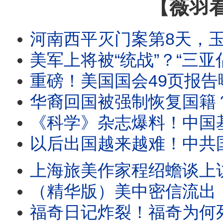
【薇羽
河南西平灭门案第8天，玉米地演绎“官民大战”；伊维菌素大平
美军上将被“统战”？“三亚倡议”十五年暗线：华为顾问、
重磅！美国国会49页报告曝光！中共如何监听到川普的手机
华裔回国被强制恢复国籍？年轻人小红书发问指向谁
《科学》杂志爆料！中国基因编辑致死六岁女童黑幕；从贺建
以后出国越来越难！中共国务院出台新规，全面收紧出
上海旅美作家程绍蟾谈上访见闻：上海人上访有多难！那些上
（精华版）美中密信流出！达萨克手把手教石正丽公关；解密档案曝光
福奇日记炸裂！福奇为何死守沉默？1100页私人日记与特赦令揭开