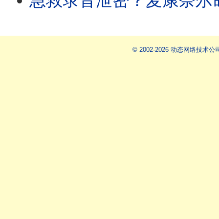
急救录音泄密？麦康奈尔命悬一线，赵小兰为何火速密访
© 2002-2026 动态网络技术公