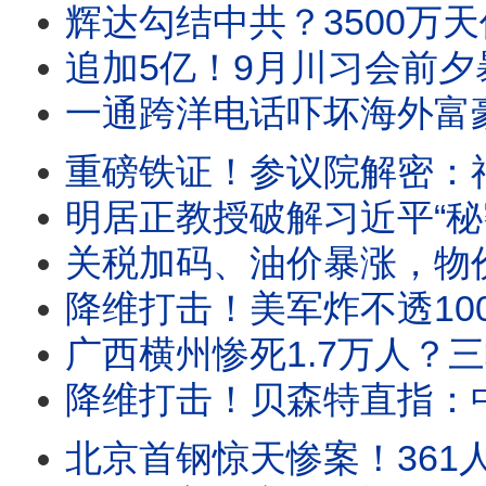
辉达勾结中共？3500万天价晶片案大曝光！卷10亿逃
追加5亿！9月川习会前夕暴风雨！数亿美金砸向深
一通跨洋电话吓坏海外富豪！中共追缴离岸信托，全球天眼搜剿私
重磅铁证！参议院解密：福奇秘密潜入CIA，DEFUSE蓝图背后，石
明居正教授破解习近平“秘密议程”！百年变局真相曝
关税加码、油价暴涨，物价会持续上涨吗？中共逼没钱人消费有多荒谬？20
降维打击！美军炸不透100米花岗岩？川普点名伊朗“镐山”！深夜
广西横州惨死1.7万人？三峡溃坝模拟：6小时抹平宜昌，24小
降维打击！贝森特直指：中共AI是头号国安威胁！当场抓包偷
北京首钢惊天惨案！361人被逼跳入1500度钢水人间蒸发；历