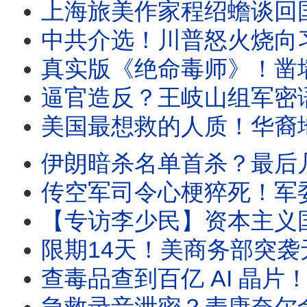
上海旅美作家程绍蟾谈回国见闻：上海经济太萧条！都没人
中共介选！川普怒火烧向习近平？连发4张“噘嘴 照”！川普震撼讲话：2.
真实版《绝命毒师》！凿墙越狱！中国顶级学霸“王哥”的双面
逼官造反？王岐山组军密语惊人！千万官员沦“财政肥猪”按
美国最想救的人质！华裔地震专家陷中共黑牢，100次提审，中共到底
伊朗暗杀名单首杀？最后几小时和川普的一通电话！超级鹰派格雷厄姆铁血
传空军司令心梗猝死！军委会议惊现一幕，习近平成孤家寡人；川普惊曝暗杀黑
【专访李少民】资本主义国家的“社会主义飞地”，会复刻北欧的高福利社会？还是会像
限期14天！美商务部突袭无烟煤背后：一块黑色的煤炭
查毒品查到百亿 AI 晶片！神秘共军女金主、电竞冠军、竹