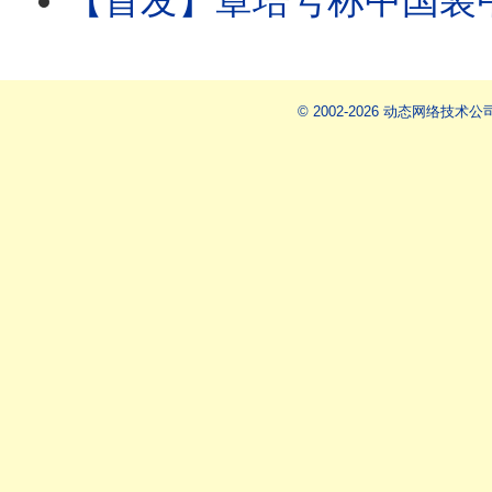
【首发】章培号称中国装甲兵之父，章乃器更是毛泽东划定的四大右派之一
© 2002-2026 动态网络技术公