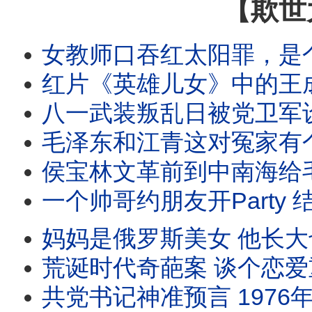
【欺世
女教师口吞红太阳罪，是个什么罪？煤球工一个壮举，让中南
红片《英雄儿女》中的王成被塑造成抗美援朝的英雄，但他原型是湘西悍匪，老毛援助金日成，把
八一武装叛乱日被党卫军设定为建军节，档次真够低。99年来，共军由小到大，由大走衰。1
毛泽东和江青这对冤家有个共同爱好：看片。但他俩兴趣爱好不同，因为有特权就各看各的，但都是特
侯宝林文革前到中南海给毛泽东说相声 把老毛逗得前仰后合 老侯以为自己能避祸 没想红卫兵根
一个帅哥约朋友开Party 结果被判S刑 因为毛泽东前一天S了 他们聚会时还摔碎了毛的
妈妈是俄罗斯美女 他长大也娶了俄罗斯美女 还生了两个漂亮的混血女儿 但就是
荒诞时代奇葩案 谈个恋爱重判15年 只因为他是中国人 奉命援外时对外国妞 
共党书记神准预言 1976年周恩来 朱德 毛泽东同年死 结果成真 这个倒霉小书记一句话