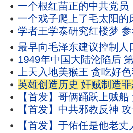
一个根红苗正的中共党员，质疑毛泽东批林批孔运动很搞笑，就被党妈抓起来批斗；遭迫害
一个戏子爬上了毛太阳的床 别人说她啥就都是犯罪了 而且是反革命大
学者王学泰研究红楼梦 参考 推背图 突然有个惊人发现 但没想到 这竟然会给他的人生带
最早向毛泽东建议控制人口的北大校长马寅初 最终被老毛的 人口自信 侮辱 导致计生3
1949年中国大陆沦陷后 第一任北大校长汤用彤被废了武功 不说 还殃及后代 皆因一念之差 好友胡适
上天入地美猴王 贪吃好色猪八戒 这是中国人对这俩艺术人物的印象 生活中真实的扮演者却
英雄创造历史 奸贼制造罪恶 抗战胜利后 面对120万共军 4年内 
【首发】哥俩踊跃上贼船 大哥瞿秋白36岁被枪决 四弟瞿景白更惨 23岁就被斯
【首发】中共邪教反神 攻击基督教从100年前就开始了 那时它刚建党 就在俄爹指导下 组织反神联
【首发】于佑任是他老丈人 他还渣了一个俄国美女 挡