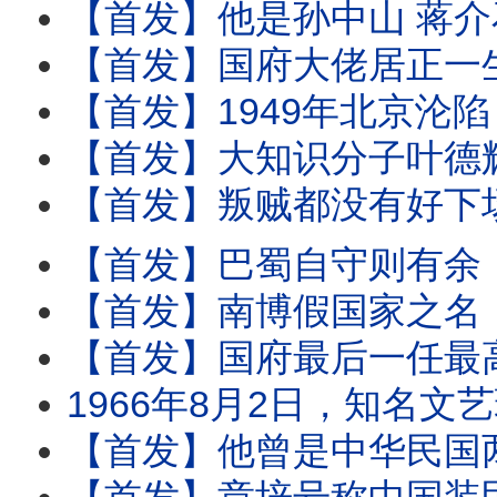
【首发】他是孙中山 蒋介石 毛泽东的座上客 却被
【首发】国府大佬居正一生反共 但爱女和女婿却双双是共党卧底 二人为土共立下汗马功劳 
【首发】1949年北京沦陷 人人骂国军驻北平总司令傅作义 却不知老傅是被他家共党卧底大女
【首发】大知识分子叶德辉视死如归 口述一幅辛辣对子讽刺毛泽东马仔 
【首发】叛贼都没有好下场！自古如此。蒋介石身边那么多共匪卧底，哪个没遭
【首发】巴蜀自守则有余 ，四川败则天下亡。中华民国丢了四川而后痛失大陆，正是因为
【首发】南博假国家之名，捐赠私人珍贵书画事件，引出收藏世家庞莱臣家
【首发】国府最后一任最高检察长杨兆龙，被身边两个最亲的女人骗留在大
1966年8月2日，知名文艺理论家、共产党员叶以群，从上海华山路一座公寓6楼一跃而
【首发】他曾是中华民国两任大总统+三任副总统，然而自己死后被炸