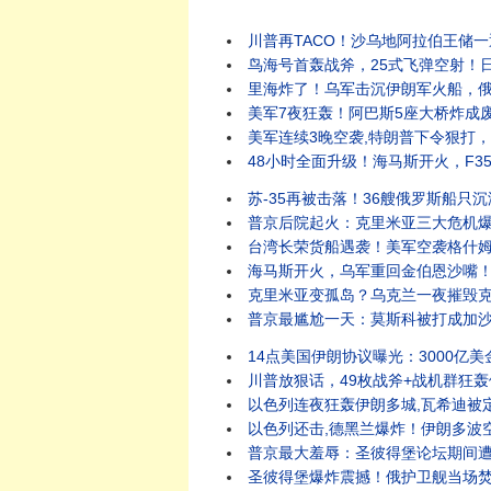
川普再TACO！沙乌地阿拉伯王储一
鸟海号首轰战斧，25式飞弹空射！日
里海炸了！乌军击沉伊朗军火船，俄
美军7夜狂轰！阿巴斯5座大桥炸成废
美军连续3晚空袭,特朗普下令狠打，
48小时全面升级！海马斯开火，F3
苏-35再被击落！36艘俄罗斯船只
普京后院起火：克里米亚三大危机爆发
台湾长荣货船遇袭！美军空袭格什姆
海马斯开火，乌军重回金伯恩沙嘴！
克里米亚变孤岛？乌克兰一夜摧毁克
普京最尴尬一天：莫斯科被打成加沙
14点美国伊朗协议曝光：3000亿
川普放狠话，49枚战斧+战机群狂轰
以色列连夜狂轰伊朗多城,瓦希迪被
以色列还击,德黑兰爆炸！伊朗多波
普京最大羞辱：圣彼得堡论坛期间遭袭
圣彼得堡爆炸震撼！俄护卫舰当场焚