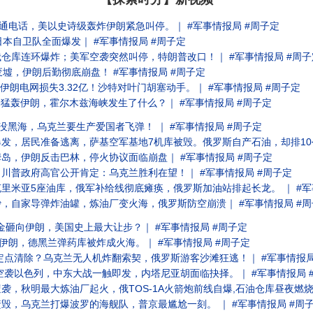
通电话，美以史诗级轰炸伊朗紧急叫停。｜ #军事情报局 #周子定
本自卫队全面爆发｜ #军事情报局 #周子定
仓库连环爆炸；美军空袭突然叫停，特朗普改口！｜ #军事情报局 #周子
墟，伊朗后勤彻底崩盘！ #军事情报局 #周子定
伊朗电网损失3.32亿！沙特对叶门胡塞动手。｜ #军事情报局 #周子定
5猛轰伊朗，霍尔木兹海峡发生了什么？｜ #军事情报局 #周子定
沉没黑海，乌克兰要生产爱国者飞弹！ ｜ #军事情报局 #周子定
，居民准备逃离，萨基空军基地7机库被毁。俄罗斯自产石油，却排10公里加
岛，伊朗反击巴林，停火协议面临崩盘｜ #军事情报局 #周子定
川普政府高官公开肯定：乌克兰胜利在望！｜ #军事情报局 #周子定
里米亚5座油库，俄军补给线彻底瘫痪，俄罗斯加油站排起长龙。 ｜ #军
，自家导弹炸油罐，炼油厂变火海，俄罗斯防空崩溃｜ #军事情报局 #周
美金砸向伊朗，美国史上最大让步？｜ #军事情报局 #周子定
伊朗，德黑兰弹药库被炸成火海。｜ #军事情报局 #周子定
定点清除？乌克兰无人机炸翻索契，俄罗斯游客沙滩狂逃！｜ #军事情报局
空袭以色列，中东大战一触即发，内塔尼亚胡面临抉择。｜ #军事情报局 
，秋明最大炼油厂起火，俄TOS-1A火箭炮前线自爆,石油仓库昼夜燃烧｜
毁，乌克兰打爆波罗的海舰队，普京最尴尬一刻。 ｜ #军事情报局 #周