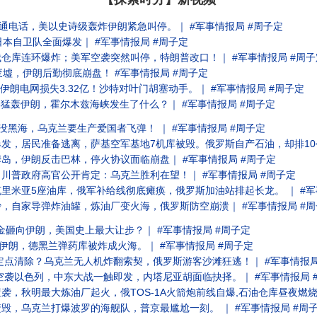
通电话，美以史诗级轰炸伊朗紧急叫停。｜ #军事情报局 #周子定
本自卫队全面爆发｜ #军事情报局 #周子定
仓库连环爆炸；美军空袭突然叫停，特朗普改口！｜ #军事情报局 #周子
墟，伊朗后勤彻底崩盘！ #军事情报局 #周子定
伊朗电网损失3.32亿！沙特对叶门胡塞动手。｜ #军事情报局 #周子定
5猛轰伊朗，霍尔木兹海峡发生了什么？｜ #军事情报局 #周子定
沉没黑海，乌克兰要生产爱国者飞弹！ ｜ #军事情报局 #周子定
，居民准备逃离，萨基空军基地7机库被毁。俄罗斯自产石油，却排10公里加
岛，伊朗反击巴林，停火协议面临崩盘｜ #军事情报局 #周子定
川普政府高官公开肯定：乌克兰胜利在望！｜ #军事情报局 #周子定
里米亚5座油库，俄军补给线彻底瘫痪，俄罗斯加油站排起长龙。 ｜ #军
，自家导弹炸油罐，炼油厂变火海，俄罗斯防空崩溃｜ #军事情报局 #周
美金砸向伊朗，美国史上最大让步？｜ #军事情报局 #周子定
伊朗，德黑兰弹药库被炸成火海。｜ #军事情报局 #周子定
定点清除？乌克兰无人机炸翻索契，俄罗斯游客沙滩狂逃！｜ #军事情报局
空袭以色列，中东大战一触即发，内塔尼亚胡面临抉择。｜ #军事情报局 
，秋明最大炼油厂起火，俄TOS-1A火箭炮前线自爆,石油仓库昼夜燃烧｜
毁，乌克兰打爆波罗的海舰队，普京最尴尬一刻。 ｜ #军事情报局 #周