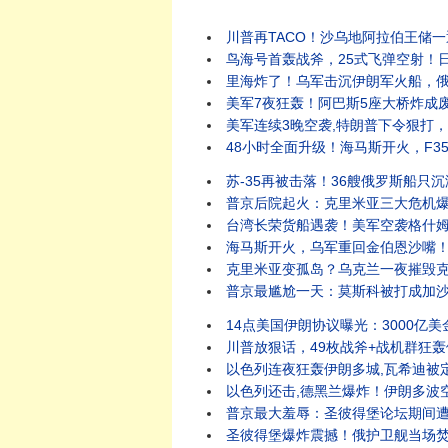
川普再TACO！沙乌地阿拉伯王储一
鸟海号首轰战斧，25式飞弹空射！日
里海炸了！乌军击沉伊朗军火船，俄
美军7夜狂轰！阿巴斯5座大桥炸成废
美军连续3晚空袭,特朗普下令狠打，
48小时全面升级！海马斯开火，F3
苏-35再被击落！36艘俄罗斯船只
普京后院起火：克里米亚三大危机爆发
台湾长荣货船遇袭！美军空袭格什姆
海马斯开火，乌军重回金伯恩沙嘴！
克里米亚变孤岛？乌克兰一夜摧毁克
普京最尴尬一天：莫斯科被打成加沙
14点美国伊朗协议曝光：3000亿
川普放狠话，49枚战斧+战机群狂轰
以色列连夜狂轰伊朗多城,瓦希迪被
以色列还击,德黑兰爆炸！伊朗多波
普京最大羞辱：圣彼得堡论坛期间遭袭
圣彼得堡爆炸震撼！俄护卫舰当场焚