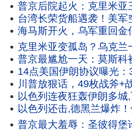
普京后院起火：克里米亚三大危机爆发，居民准备逃离，萨基空军基地
台湾长荣货船遇袭！美军空袭格什姆岛，伊朗
海马斯开火，乌军重回金伯恩沙嘴！川普政府高
克里米亚变孤岛？乌克兰一夜摧毁克里米亚5座油库，俄军
普京最尴尬一天：莫斯科被打成加沙，自家导弹炸油
14点美国伊朗协议曝光：3000亿美金砸
川普放狠话，49枚战斧+战机群狂轰伊朗，
以色列连夜狂轰伊朗多城,瓦希迪被定点清除？乌克兰
以色列还击,德黑兰爆炸！伊朗多波空袭以色列，中东
普京最大羞辱：圣彼得堡论坛期间遭袭，秋明最大炼油厂起火，俄