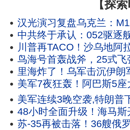
【探索
汉光演习复盘乌克兰：M1A2T首次进驻桃
中共终于承认：052驱逐舰撞击3104
川普再TACO！沙乌地阿拉伯王储一通电话，美
鸟海号首轰战斧，25式飞弹空射！日
里海炸了！乌军击沉伊朗军火船，俄仓库连环爆炸；
美军7夜狂轰！阿巴斯5座大桥炸成废墟
美军连续3晚空袭,特朗普下令狠打，伊朗电网损失
48小时全面升级！海马斯开火，F35猛轰伊朗
苏-35再被击落！36艘俄罗斯船只沉没黑海