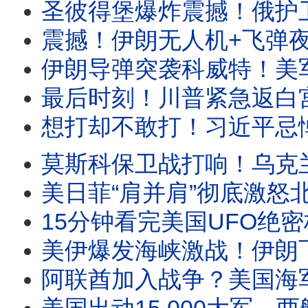
圣彼得堡爆炸震撼！俄护卫舰当场焚毁，乌克兰打爆
震撼！伊朗无人机+飞弹夜袭美军基地，伊朗
伊朗导弹突袭科威特！美军战机被击落？街头狂欢
最后时刻！川普紧急返白宫，巴参谋长飞抵
想打却不敢打！习近平忌惮美国出兵，直球问
莫斯科保卫战打响！乌克兰无人机空袭莫斯科，史
美日菲“肩并肩”彻底激怒北京！日本88式导弹击沉靶舰！纽
15分钟看完美国UFO绝密档案！瞬间消失、隐身变形、UFO追击美军
美伊爆发海峡激战！伊朗飞弹突袭美军舰，
阿联酋加入战争？美国海军交火伊朗快艇，以色列铁穹