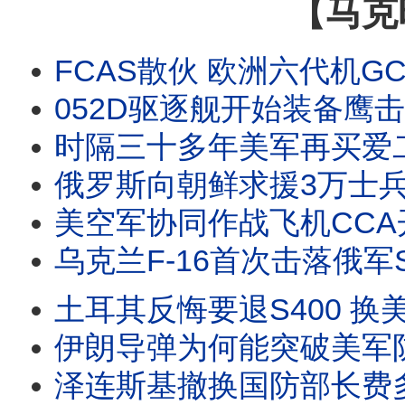
【马克
FCAS散伙 欧洲六代机GCAP或提前服役 变循环发动机采用巧劲路线 与F-47相比哪个更靠谱 #
052D驱逐舰开始装备鹰击-20 苏联超音速饱和攻击逼出了美军神盾系统 现在鸟枪换炮美提出
时隔三十多年美军再买爱二GEM-T拦截弹 洛马官宣爱三ACE 主打便宜易生产 乌欧联合开
俄罗斯向朝鲜求援3万士兵 兵源已跟不上损耗 乌克兰四线反击 影子舰队受重创 俄乌战争与美伊
美空军协同作战飞机CCA开始量产 YFQ-44A完成实弹射击又远距转场 第二阶段已启动 #协同作战飞机
乌克兰F-16首次击落俄军Su-35S A射B导发威 Su-35有优势也有短板 对台湾有
土耳其反悔要退S400 换美国重新出售F-35战机 乌克兰战场戳破S400神话 还是爱国者
伊朗导弹为何能突破美军防御网 是软件升级了还是使用新型导弹 饱和攻击严重消耗美军拦截系统
泽连斯基撤换国防部长费多罗夫 暴露费多罗夫与总司令瑟尔斯基矛盾激化 引发社会抗议 是否