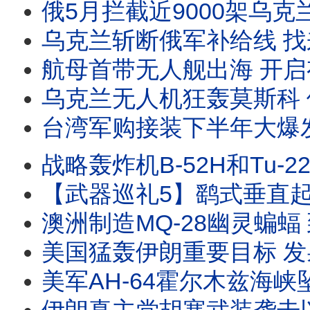
俄5月拦截近9000架乌克兰无人机 俄乌无人机大战螺旋式上升 规模越来越大 喷气式无人机
乌克兰斩断俄军补给线 找来台湾寻求技术合作 打造非红供应链 乌克兰向日本推销无人艇 #乌
航母首带无人舰出海 开启有人无人协同海战新页 从实验走向实战 “海鹰号”无人舰正式参战！ #
乌克兰无人机狂轰莫斯科 俄导弹脱靶开罐自家油库 乌军远程打击手段都有哪些 #乌克兰无
台湾军购接装下半年大爆发 F-16V MQ-9B 陆射鱼叉 火山布雷系统 MS-110
战略轰炸机B-52H和Tu-22M3 同一天先后折戟 B-52正在进行雷达现代化测试 
【武器巡礼5】鹞式垂直起降战机半个世纪的传奇 福克兰战争一战封神 AV-8B陆战队最爱的空中支援平台 #鹞式战
澳洲制造MQ-28幽灵蝙蝠 到美国海军基地试飞 要争取海军订单 波音莱茵金属合作推MQ
美国猛轰伊朗重要目标 发射49枚战斧导弹 美军阿帕奇直升机遇奇迹 越来越多商船离开海湾 #
美军AH-64霍尔木兹海峡坠毁 首次出动无人艇救助士兵 美对伊朗猛烈还击 阿帕奇或是拦截