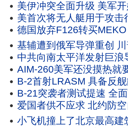
美伊冲突全面升级 美军开始白天轰炸 F-22却全部离场去了英国 伊朗想拉波湾国家下水
美首次将无人艇用于攻击行动 伊斯兰革命卫队边际效益正在递减 美国给伊朗台阶下 但伊朗误判
德国放弃F126转买MEKO A200 美德海军同时转向 放弃大而全高端军舰 采购可快速交付的成熟军舰 #
基辅遭到俄军导弹重创 川普承诺让乌克兰自己生产爱国者导弹 乌克兰开发自己防空系统 欧洲防
中共向南太平洋发射巨浪导弹 故意摆迷魂阵 到底是巨浪2还是巨浪3 中美潜射洲际导弹对比 三
AIM-260美军还没摸热就要出口澳洲 美海军已装备AIM-174B远程空空导弹 空军酝
B-2首射LRASM 具备反舰能力 日本潜艇用鱼雷击沉靶船 如何击沉4万吨军舰 导弹就能包
B-21突袭者测试提速 全面转入实战化评估测试 距离服役又近了一大步 B-21载弹量少了 
爱国者供不应求 北约防空自主化需长期努力才行 现有哪些可以替代美制防空系统 #爱国者导弹 #SA
小飞机撞上了北京最高建筑 距离中南海不到10公里 到底是机械故障、飞行员失能，还是献忠事件 