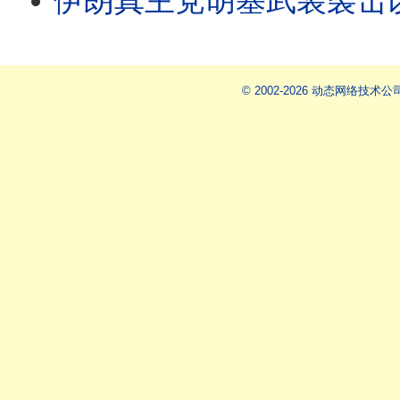
伊朗真主党胡塞武装袭击以色列 中东战火又起 抵抗之弧又复活了？ 抵抗轴心未来会存在吗 
© 2002-2026 动态网络技术公