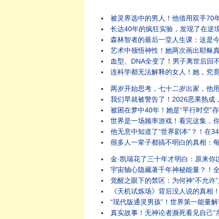
被灵界选中的男人！他借用双手70
长达40年的疯狂实验，发现了在逆
森林智者的最后一堂人生课：这是
艺术中领悟神性！她两次画出耶稣
血型、DNA全变了！男子离世后回
连科学都无法解释的女人！她，究
两岁开始思考，七十二岁出家，他
我们早就被警告了！2026恶果熟
被困在梦中40年！她是“平行时空”
世界是一场频率游戏！看完这集，
他无意中知道了“世界剧本”？！在3
很多人一辈子都搞不明白的真相：
金·凯瑞花了三十年才明白：原来你
宇宙轴心隐藏著千年神秘能量？！
觉醒之眼下的禁区：为何神“不允许
《天机试炼场》背后没人说的真相
“现代版通灵男孩”！世界第一能量
真实故事！无神论者濒死看见自己“