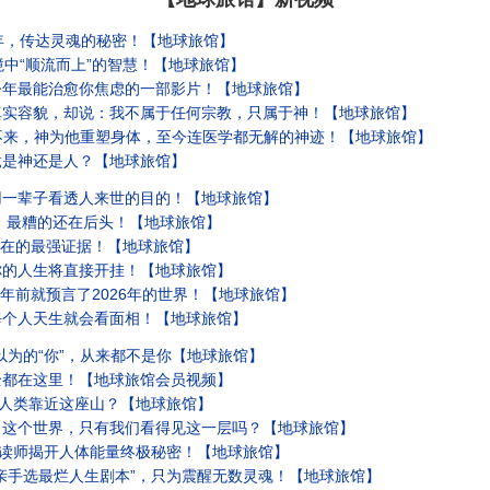
年，传达灵魂的秘密！【地球旅馆】
境中“顺流而上”的智慧！【地球旅馆】
今年最能治愈你焦虑的一部影片！【地球旅馆】
真实容貌，却说：我不属于任何宗教，只属于神！【地球旅馆】
不来，神为他重塑身体，至今连医学都无解的神迹！【地球旅馆】
竟是神还是人？【地球旅馆】
用一辈子看透人来世的目的！【地球旅馆】
成，最糟的还在后头！【地球旅馆】
存在的最强证据！【地球旅馆】
你的人生将直接开挂！【地球旅馆】
4年前就预言了2026年的世界！【地球旅馆】
每个人天生就会看面相！【地球旅馆】
以为的“你”，从来都不是你【地球旅馆】
全都在这里！【地球旅馆会员视频】
”人类靠近这座山？【地球旅馆】
！这个世界，只有我们看得见这一层吗？【地球旅馆】
解读师揭开人体能量终极秘密！【地球旅馆】
亲手选最烂人生剧本”，只为震醒无数灵魂！【地球旅馆】