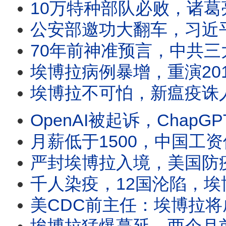
10万特种部队必败，诸葛亮八阵图为何战无不胜？司马懿也败逃，八
公安部邀功大翻车，习近平生日惨被高级黑；台湾国安局招募中国线人，化身“中国包青天
70年前神准预言，中共三大隐蔽战术猛攻台湾；郑丽文访美频传亲
埃博拉病例暴增，重演2014年西非大瘟疫？攻击医护人员、抢夺尸体，病患家属
埃博拉不可怕，新瘟疫诛人又诛心；世卫警告：埃博拉一月已爆发；疫情数据为何突
OpenAI被起诉，ChapGPT如何成犯罪帮凶？马斯克警告AI毁灭人类，AI靠
月薪低于1500，中国工资倒退17年；中国低薪海啸来袭，中共躺平没救；数亿
严封埃博拉入境，美国防疫惊传大破口；伊朗过度消耗美国弹药，日本台湾安全拉警报？美伊战
千人染疫，12国沦陷，埃博拉扩散为何挡不住？群众围攻医院，夺尸纵火，大批病患脱逃
美CDC前主任：埃博拉将成大流行病；美国升级严防，国境防线差点破防？世界杯将