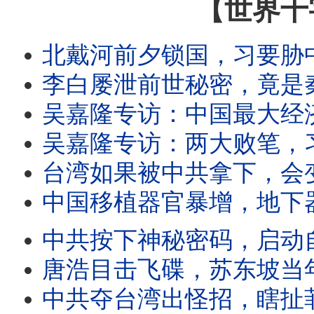
【世界十
北戴河前夕锁国，习要胁中共大老？习搞垮经济，使出三板斧宣战连任？
李白屡泄前世秘密，竟是秦始皇转世？李白预言绝密天机，今天正在兑现？青莲
吴嘉隆专访：中国最大经济危机曝光，还能救吗？习近平两大招，火速搞垮中
吴嘉隆专访：两大败笔，习近平21大难连任？中共频扰台海南海，为掩饰无力攻台？台湾立法院
台湾如果被中共拿下，会变怎么样？台湾人民会得到或失去什么？
中国移植器官暴增，地下器官诈骗崛起；器官诈骗难追查，三招套路全解密
中共按下神秘密码，启动自我毁灭？全国四大败象涌现，中共来
唐浩目击飞碟，苏东坡当年也见过？美加速公布飞碟机密，外星人即将现身？中国与
中共夺台湾出怪招，瞎扯菲律宾领土是台湾的？巴丹群岛太重要，招引中共觊觎