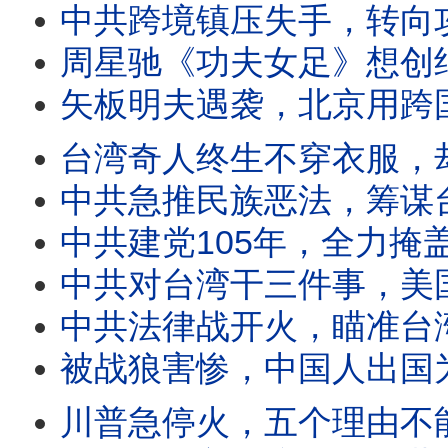
中共跨境镇压失手，转向攻击台湾五大罩门；跨境镇压太疯狂，吃面也遭殃
周星驰《功夫女足》想创纪录，中共是拦路虎？星爷电影屡成经典，预言中共未
矢板明夫遇袭，北京用跨国镇压逼统台湾？中共发射巨浪3导弹恐
台湾奇人终生不穿衣服，却热心助人守护村庄；似疯非疯藏玄机，世
中共急推民族恶法，筹谋台海新战争？民族法输出跨国镇压激
中共建党105年，全力掩盖五大冤案；大饥荒、文革等冤案真相
中共对台湾干三件事，美国气炸全力反击；北京对台认知战换花招，更耸动更迷惑
中共法律战开火，瞄准台湾跨国镇压、改造思想；中共跨国镇压，一次看懂内幕
被战狼害惨，中国人出国为何不敢亮护照？天天怒骂美日台，几
川普急停火，五个理由不能说；美伊谈判，三大反常引震惊；美