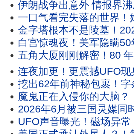
伊朗战争出意外 情报界沸腾！美F15战机飞行员披
一口气看完失落的世界！姆大陆、小矮人世界、索多玛⋯1
金字塔根本不是陵墓！2025雷达最新发现：它或
白宫惊魂夜！美军隐瞒50年的UFO黑幕：当年被全美
五角大厦刚刚解密！80 年前坠毁在
连夜加更！更震撼UFO现身美军基地敏感区 当众空中变身
挖出62年前神秘包裹！字条指定“买这匹
魔鬼正在入侵你的大脑？！美国顶级驱魔师亲口揭露的恐
2026年6月被三国灵媒同时点名！“六月风暴”全面解
UFO声音曝光！磁场异常 动物疯了！巴西农民