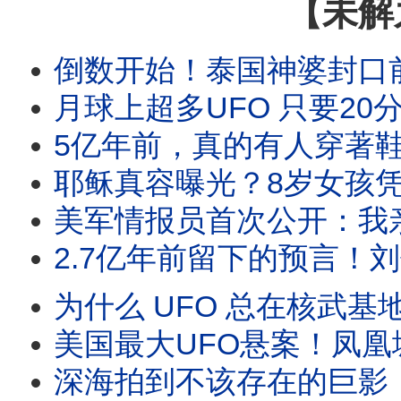
【未解
倒数开始！泰国神婆封口前的最后警告！2026年外星人强制
月球上超多UFO 只要20分钟就能飞
5亿年前，真的有人穿著鞋走在地球上吗？和恐龙并肩同行，三
耶稣真容曝光？8岁女孩凭记忆画出祂，16年后
美军情报员首次公开：我亲手驾驶过UFO！4座地球外星
2.7亿年前留下的预言！刘伯温碑记、姜子牙封神
为什么 UFO 总在核武基地上空？退役将军揭密：
美国最大UFO悬案！凤凰城之光上万人目击，
深海拍到不该存在的巨影！消失百年“海怪活体”首度