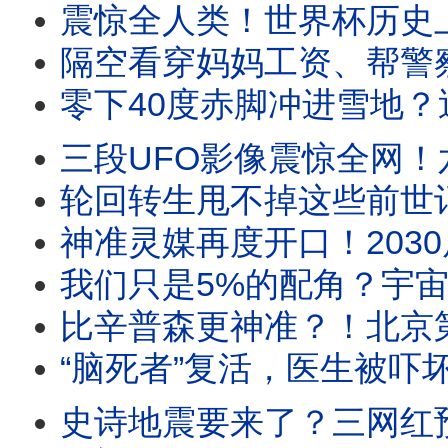
震惊全人类！世界杯历史上最邪门的5大魔咒，
隔空看穿妈妈工资、帮警察找回失物！湖
零下40度赤脚冲进雪地？迪亚特洛夫山口
三段UFO影像震惊全网！六角史前飞船｜“四不像”变形金刚｜树枝型
轮回转生甩不掉这些前世记忆！恐高偏要跳伞？狂买
神准灵媒再度开口！2030后“这个大国”将不复
我们只是5%的配角？宇宙中最大、最恐怖的隐形力量现身
比辛普森更神准？！北京第一高楼遭神秘撞击
“脑死者”复活，医生被吓坏了！
史诗地震要来了？三网红预言家同时