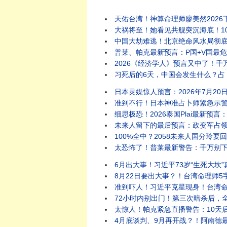
天佑台湾！神算命理师廖美然2026下半年预言：凶象重叠“
大祸将至！她看见共舰突沉海底！10月中国惊天巨变
中国大劫难逃！北京绝命风水局彻底锁死习近平！4
普莱、帕克最新预言：P国+V国最危险！台海9月有大事？中国有
2026《经济学人》预言又中了！千万不要
习死后的6天，中国会发生什么？占卜师警告：立秋
日本灵媒惊人预言：2026年7月20日外星人将向
准到不行！日本神准占卜师紧急示警：最危险的日子来
细思极恐！2026泰国Plai最新预言：7月后
未来人留下的最后预言：政变军占领了最高人民法院和
100%全中？2058未来人国分玲要回来了！最新
太恐怖了！普莱最新警告：千万别下船！下半年将出现大量
6月出大事！习近平73岁“生死大坎”真的来了？！
8月22日要出大事？！台湾命理师5字铁口说破川
准到吓人！习近平克星现身！台湾命理
72小时内别出门！第三次暗杀后，全面战争一夜
太惊人！帕克紧急直播警告：10天后
4月底谈判、9月再开战？！阿南德最新预言：未来