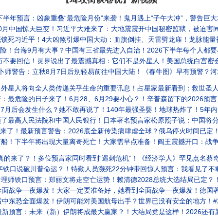
最危险月份”来袭！鬼月遇上“子午大冲”，警告巨大地震与年轻人猝逝爆发期！惊天惨案：361位善良同胞被中共威逼投入1
！习近平大难来了：大地震震开中国秘密监狱，被迫害同胞重获自由！揭开红三代命盘背后的惊人真相！！#
大凶煞引爆中国大劫：血旗倒挂、天雷劈龙庙！龙脉能量被斩断，北京这座城恐爆发中共最大危机！#20
三省最先进入自治！2026下半年每个人都要小心三件事！存点现金在身以备突发状况！她看到阎王留下一句给人类的警告：人类将会
回信！灵界说出了最震撼真相：它们不是外星人！美国总统白宫密会2米1红衣人？#2026
8月7日后别轻易前往中国大陆！《春牛图》早有预警？河北天降巨石、五蛇现世，预示红朝气数将尽？#2
全人类传递关乎生命的重要讯息！占星家最新看到：救世圣人与紫薇星竟非同一人？他们将终结共产红朝！#
了！6月28、6月29要小心？！辛普森留下的2026预言！预言家突然集体盯上世界杯，恐变全球风暴？！#
会发生什么？她不敢再说了！140年最强圣婴！地球热炸了！5年内，现在的世界会不存在了？！#2
中国人民银行！日本著名预言家松原照子说：中国将分裂成“联邦制国家”！不再叫中华人民共和国！而是 #2
预言警告：2026底全新传染病肆虐全球？俄乌停火时间已定！最后7个月“黄泉客轮”要带走谁？！ #2
离奇死亡！大家需早点准备！阎王震撼开口：战争真正获胜国名字已定？加拿大女子精准预见汉坦病毒邮轮，真相细思极
多位预言家同时看到“遇刺危机”！《经济学人》罕见点名蔡奇接班！2026恐成中南海最危险一年！#2
普命运？！特勤人员濒死22分钟带回惊人预言：我看见了不敢说出的美国国运终局与川普未来！#20
师铁口预言：郑丽文将走空亡运势！赖清德2028总统大选结局已定？！#2
爆发！大家一定要准备好，她看到全面战争一夜爆发！德国著名通灵者提前就看到战争的最后结局！#2
中东恐全面爆发！伊朗可能对美国航母出手？世界已没有安全的地方！#2026
（新）伊朗将成最大赢家？！大结局竟是这样！2026还有新战争爆发？台海国运都被她算出来了！#