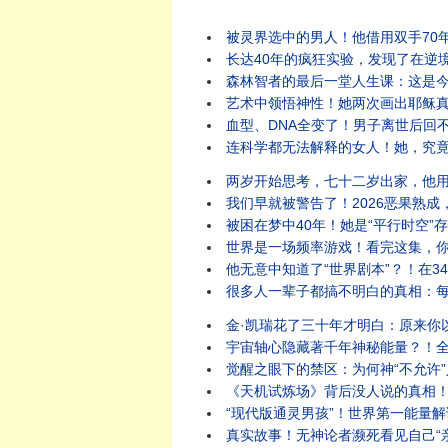
被灵界选中的男人！他借用双手70
长达40年的疯狂实验，发现了在逆
森林智者的最后一堂人生课：这是
艺术中领悟神性！她两次画出耶稣
血型、DNA全变了！男子离世后回
连科学都无法解释的女人！她，究
两岁开始思考，七十二岁出家，他
我们早就被警告了！2026恶果熟
被困在梦中40年！她是“平行时空”
世界是一场频率游戏！看完这集，
他无意中知道了“世界剧本”？！在3
很多人一辈子都搞不明白的真相：
金·凯瑞花了三十年才明白：原来你
宇宙轴心隐藏著千年神秘能量？！
觉醒之眼下的禁区：为何神“不允许
《天机试炼场》背后没人说的真相
“现代版通灵男孩”！世界第一能量
真实故事！无神论者濒死看见自己“