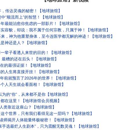
年，传达灵魂的秘密！【地球旅馆】
境中“顺流而上”的智慧！【地球旅馆】
今年最能治愈你焦虑的一部影片！【地球旅馆】
真实容貌，却说：我不属于任何宗教，只属于神！【地球旅馆】
不来，神为他重塑身体，至今连医学都无解的神迹！【地球旅馆】
竟是神还是人？【地球旅馆】
用一辈子看透人来世的目的！【地球旅馆】
成，最糟的还在后头！【地球旅馆】
存在的最强证据！【地球旅馆】
你的人生将直接开挂！【地球旅馆】
4年前就预言了2026年的世界！【地球旅馆】
每个人天生就会看面相！【地球旅馆】
以为的“你”，从来都不是你【地球旅馆】
全都在这里！【地球旅馆会员视频】
”人类靠近这座山？【地球旅馆】
！这个世界，只有我们看得见这一层吗？【地球旅馆】
解读师揭开人体能量终极秘密！【地球旅馆】
亲手选最烂人生剧本”，只为震醒无数灵魂！【地球旅馆】