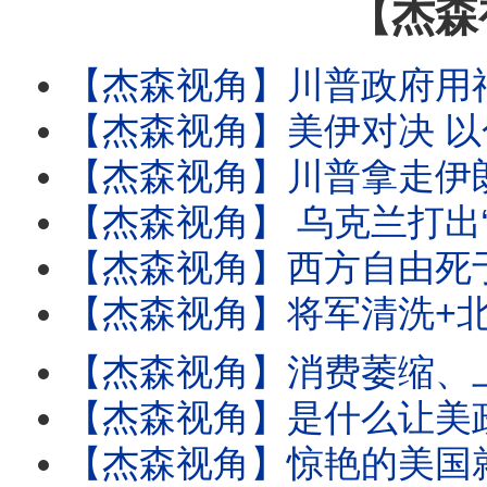
【杰森
【杰森视角】川普政府用神秘基金撬动世界金融？美国为何用欧元救日元？美财长被偷拍并非意外？日
【杰森视角】美伊对决 以色列为何按兵不动？三条暗线异动：一张扑向伊朗的网在中东收紧！川普说
【杰森视角】川普拿走伊朗了最后一张牌？ 一个中国AI模型如何撼动华尔街万亿神话？全世界都
【杰森视角】 乌克兰打出“不败之路”！川普为何要对伊朗下狠手？美国飞弹炸出了“一带一路”
【杰森视角】西方自由死于掌声中！乌克兰暴打俄国，一则情报让北约极紧张！川普为何在国庆夜向共产
【杰森视角】将军清洗+北京撞机：习权力悖论无解！中共再砍六将，为何留下两个最危险的？落马
【杰森视角】消费萎缩、上亿人债务逾期：经济模式露底牌！昨天的政绩，今天的罪证：中共官场陷阱
【杰森视角】是什么让美政府对第五代AI极度恐慌？亲测被封第5代AI，其思考之缜密让我倒吸凉气
【杰森视角】惊艳的美国就业数据为何引发金融雪崩? 今年AI就会把人类送上不归路? 一项终极