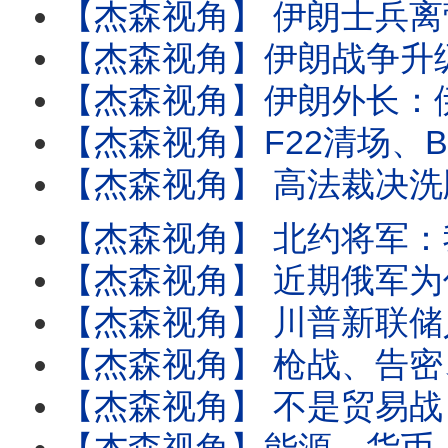
【杰森视角】 伊朗士兵离营乞讨，外交官排队叛逃！骇客与飞弹联手让200万革命卫队裸奔! 
【杰森视角】伊朗战争升级，炸出中共最脆软肋！每天耗10亿，美国要打100天？川普
【杰森视角】伊朗外长：伊朗军队已失控！哈梅内伊死前诡秘做派曝光！美军几分钟就打沉9艘
【杰森视角】F22清场、B2钻地：揭“斩首”哈梅内伊惊人细节! 断油又断臂：习近平四月还会请
【杰森视角】 高法裁决洗牌全球贸易：谁在狂欢，谁在滴血？卡瓦诺法官反对意见激励特朗普立刻启动反杀戮
【杰森视角】 北约将军：我们完蛋了! 同一理念，为何让欧洲去年哭、今年笑？西方根本还没准备好
【杰森视角】 近期俄军为何会自相残杀? SpaceX吞下xAI：用地球的钱来圆太空的梦！
【杰森视角】 川普新联储人选沃什，一天砸穿黄金市场！人类押注AI救经济，AI却在社群平台
【杰森视角】 枪战、告密、反扑：惊悚96小时! 中国未来从此不可预测 ! 不是反腐，是战争
【杰森视角】 不是贸易战，是生存战！加拿大疯了：用75%的家底换5%的画饼！ 深扒中加“