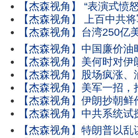
【杰森视角】 “表演式愤怒”时代结束：美对中共策略换轨！美防长谈亚洲安全，只字不提台湾
【杰森视角】 上百中共将军消失后，台湾为何突然被习近平钉死为中美焦点！川普没卖台，
【杰森视角】台湾250亿美元买武器，效果出乎意料！女高阶主管性侵案为何成美国最火八卦？下药性侵
【杰森视角】中国廉价油时代终结！阿联酋退群，全球油市变天！中国储备油只够撑半年！伊朗用
【杰森视角】美何时对伊朗再次开火？封海峡成伊朗致命误判？伊朗攻击货轮，美防长冷笑说：打的
【杰森视角】股场疯涨、油价暴跌、海峡开关：世界在24小时中反转，再反转！川普给习近平下了
【杰森视角】美军一招，抢走伊朗唯一谈判筹码！美国要立城下之盟，伊朗三派势力打成一锅粥！川
【杰森视角】伊朗抄朝鲜作业，没人敢动，只有川普直接掀桌！马兴瑞落马透露中共权力真相！伊朗打
【杰森视角】中共系统试探美国战略软肋？神秘无人机在美核基地盘旋4小时，B-52轰炸机被迫暂停
【杰森视角】特朗普以乱谋胜？伊朗飞弹飞4000公里击碎欧洲梦！ F-35不再无敌？伊朗在