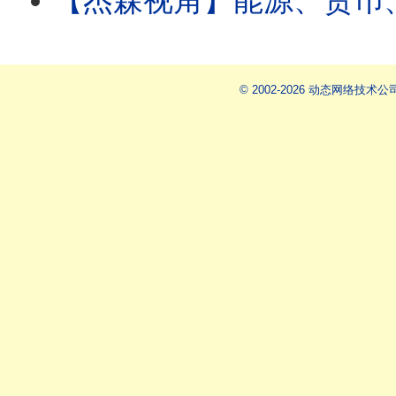
【杰森视角】能源、货币、地缘、意识形态：四张大网川普一招全撼动！美军一招吓阻整个拉美！古巴进
© 2002-2026 动态网络技术公