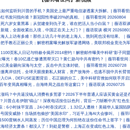
如何监听到川普的手机？美国史上最严重电信渗透案大拆解。| 薇羽看世间 2
书发问指向谁？新冠阳性率破20%的真相。｜薇羽看世间 20260804
六岁女童黑幕；从贺建奎到仇子龙，谁在把活人当小白鼠？｜薇语双谈 横河 
规，全面收紧出入境，中国正在关上大门？｜薇语双谈 横河 2026080
人上访有多难！那些上访几十年的老上海人，熬到死也没有结果。｜薇语双谈
把手教石正丽公关；解密档案曝光解放军渗透网络，美联邦税金竟沦为军方技
00页私人日记与特赦令揭开2014密约！解密邮件曝美中科研“影子同盟”。
大曝光！卷10亿逃亡惨遭黑帮灭口？黄仁勋与中共有密约？｜薇羽看世间 202
亿美金砸向深海与太空，反击中共立体封锁。｜薇羽看世间 20260728
缴离岸信托，全球天眼搜剿私人财富，资产放海外，也逃不脱中共长臂管辖？｜
CIA，DEFUSE蓝图背后，石正丽的分工，美中科研官僚如何联手开启潘多
百年变局真相曝光，台海终局之战在等这窗口？｜薇语双谈 20260725
？中共逼没钱人消费有多荒谬？2026下半年普通人应该买黄金还是存美金？｜嘉宾
？川普点名伊朗“镐山”！深夜电话按住以色列，背后一刀斩断中共“红色生命线”
：6小时抹平宜昌，24小时吞没武汉，1.32亿人遭殃！美籍华人返国陷阱！｜
国安威胁！当场抓包偷抄“美国水印”，习近平上海AI大会惨叫。｜薇羽看世间
500度钢水人间蒸发；历任中国总理为何拒绝在这份任命书上签字？ | 薇羽看
经济太萧条！都没人了！到处是警察，上海正在变成红色上海。｜薇语双谈 