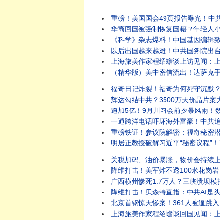
重磅！美国国会49页报告曝光！中共
华裔回国被强制恢复国籍？年轻人小红
《科学》杂志爆料！中国基因编辑致死
以后出国越来越难！中共国务院出台新
上海旅美作家程绍蟾谈上访见闻：上海
（精华版）美中密信流出！达萨克手
福奇日记炸裂！福奇为何死守沉默？11
辉达勾结中共？3500万天价晶片案
追加5亿！9月川习会前夕暴风雨！数
一通跨洋电话吓坏海外富豪！中共追
重磅铁证！参议院解密：福奇秘密潜入
明居正教授破解习近平“秘密议程”！
关税加码、油价暴涨，物价会持续上涨吗
降维打击！美军炸不透100米花岗岩
广西横州惨死1.7万人？三峡溃坝模拟
降维打击！贝森特直指：中共AI是头号
北京首钢惊天惨案！361人被逼跳入1
上海旅美作家程绍蟾谈回国见闻：上海