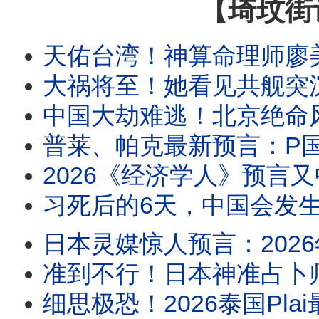
【琦玟街
天佑台湾！神算命理师廖美然2026下半年预言：凶象重叠“最危险月份”来袭！鬼月遇上“子午大冲”，警告
大祸将至！她看见共舰突沉海底！10月中国惊天巨变！习近平大难来了：大地震震开中国秘密监
中国大劫难逃！北京绝命风水局彻底锁死习近平！4大凶煞引爆中国大劫：血旗倒挂、天雷劈
普莱、帕克最新预言：P国+V国最危险！台海9月有大事？中国有三省最先进入自治！2026下半年每个人都要小心三
2026《经济学人》预言又中了！千万不要回信！灵界说出了最震撼真相：它们不
习死后的6天，中国会发生什么？占卜师警告：立秋8月7日后别轻易前往中国大陆！《春牛图》
日本灵媒惊人预言：2026年7月20日外星人将向全人类传递关乎生命的重要讯息！占星家最新
准到不行！日本神准占卜师紧急示警：最危险的日子来了！6月28、6月29要小心？！辛普森留下
细思极恐！2026泰国Plai最新预言：7月后会发生什么？她不敢再说了！140年最