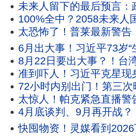
未来人留下的最后预言：政变军占领了最高人民法院和中国人民银行！日本著名预言家松原照子说：中
100%全中？2058未来人国分玲要回来了！最新预言警告：2026底全新传染病肆虐全球？俄
太恐怖了！普莱最新警告：千万别下船！下半年将出现大量离奇死亡！大家需早点准备！阎王震撼开口：战争
6月出大事！习近平73岁“生死大坎”真的来了？！多位预言家同时看到“遇刺危机”！《经济
8月22日要出大事？！台湾命理师5字铁口说破川普命运？！特勤人员濒死22分钟带回惊人
准到吓人！习近平克星现身！台湾命理师铁口预言：郑丽文将走空亡运势
72小时内别出门！第三次暗杀后，全面战争一夜爆发！大家一定要准备好，她看到全面战
太惊人！帕克紧急直播警告：10天后中东恐全面爆发！伊朗可能对美国航
4月底谈判、9月再开战？！阿南德最新预言：未来（新）伊朗将成最大赢家？！大结局竟是
快囤物资！灵媒看到2026下一个战场就在中国！帕克和《推背图》都预言了伊朗战争大结局？