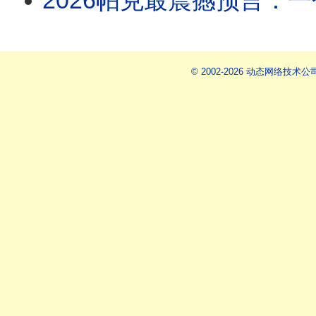
2026帕克最震撼预言：一个全新的中国即将诞生！全球大地震名单中，唯独台湾不在其中！阿南德
© 2002-2026 动态网络技术公