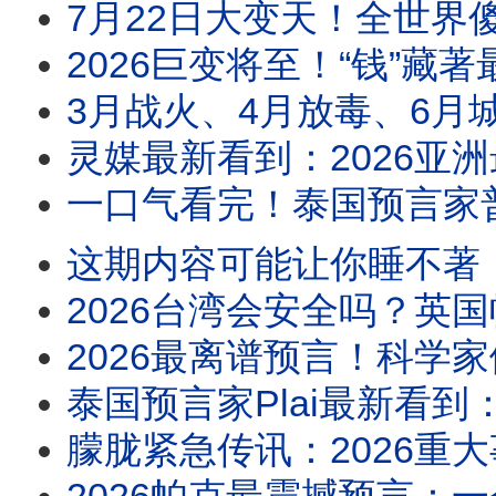
7月22日大变天！全世界傻了：新旧秩序正在剥离 ，宇宙巨变，人类在这一刻所有动作
2026巨变将至！“钱”藏著最可怕的秘密？！史上最邪门的算法，当下中国人的命
3月战火、4月放毒、6月城市危机、8月三位领导人同时被点到出大事！11 月更多“共产主义独
灵媒最新看到：2026亚洲最大国家大丧逼近！中共风水失灵，习近平转运失败！中国年轻人
一口气看完！泰国预言家普莱2026全部预言：赤马年最旺生肖是谁？哪个生肖需要
这期内容可能让你睡不著！菲律宾灵媒惊爆2026年三位领袖将死！亚洲一国半壁江山被洪水吞没
2026台湾会安全吗？英国帕克＋泰国普莱预言惊人一致！张又侠命盘曝光，台海开
2026最离谱预言！科学家们同时警告：2026年8月12日末日灾难！11月26日
泰国预言家Plai最新看到：2026前三个月最危险！C国＋T国要开战？全球经济正式失控，进
朦胧紧急传讯：2026重大事故将撼动中国，你也可能被牵连？朦胧说出：U盘证据真正藏匿