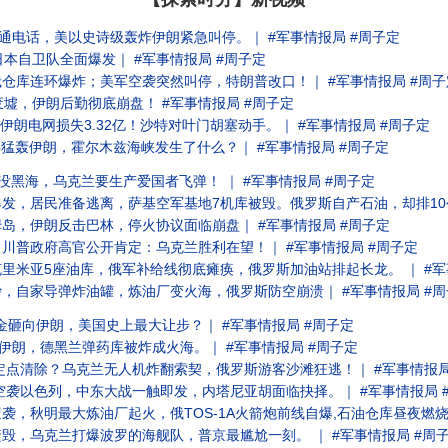
通电话，美以史诗级轰炸伊朗紧急叫停。｜ #军事情报局 #周子定
本自卫队全面爆发｜ #军事情报局 #周子定
仓库连环爆炸；美军空袭突然叫停，特朗普改口！｜ #军事情报局 #周子
墟，伊朗后勤彻底崩盘！ #军事情报局 #周子定
伊朗电网损失3.32亿！沙特对叶门胡塞动手。｜ #军事情报局 #周子定
5猛轰伊朗，霍尔木兹海峡发生了什么？｜ #军事情报局 #周子定
沉没黑海，乌克兰要生产爱国者飞弹！ ｜ #军事情报局 #周子定
，居民准备逃离，萨基空军基地7机库被毁。俄罗斯自产石油，却排10公里加
岛，伊朗反击巴林，停火协议面临崩盘｜ #军事情报局 #周子定
川普政府高官公开肯定：乌克兰胜利在望！｜ #军事情报局 #周子定
里米亚5座油库，俄军补给线彻底瘫痪，俄罗斯加油站排起长龙。 ｜ #军
，自家导弹炸油罐，炼油厂变火海，俄罗斯防空崩溃｜ #军事情报局 #周
美金砸向伊朗，美国史上最大让步？｜ #军事情报局 #周子定
伊朗，德黑兰弹药库被炸成火海。｜ #军事情报局 #周子定
定点清除？乌克兰无人机炸翻索契，俄罗斯游客沙滩狂逃！｜ #军事情报局
空袭以色列，中东大战一触即发，内塔尼亚胡面临抉择。｜ #军事情报局 
，秋明最大炼油厂起火，俄TOS-1A火箭炮前线自爆,石油仓库昼夜燃烧｜
毁，乌克兰打爆波罗的海舰队，普京最尴尬一刻。 ｜ #军事情报局 #周