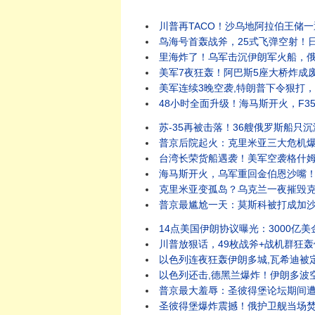
川普再TACO！沙乌地阿拉伯王储一
鸟海号首轰战斧，25式飞弹空射！日
里海炸了！乌军击沉伊朗军火船，俄
美军7夜狂轰！阿巴斯5座大桥炸成废
美军连续3晚空袭,特朗普下令狠打，
48小时全面升级！海马斯开火，F3
苏-35再被击落！36艘俄罗斯船只
普京后院起火：克里米亚三大危机爆发
台湾长荣货船遇袭！美军空袭格什姆
海马斯开火，乌军重回金伯恩沙嘴！
克里米亚变孤岛？乌克兰一夜摧毁克
普京最尴尬一天：莫斯科被打成加沙
14点美国伊朗协议曝光：3000亿
川普放狠话，49枚战斧+战机群狂轰
以色列连夜狂轰伊朗多城,瓦希迪被
以色列还击,德黑兰爆炸！伊朗多波
普京最大羞辱：圣彼得堡论坛期间遭袭
圣彼得堡爆炸震撼！俄护卫舰当场焚