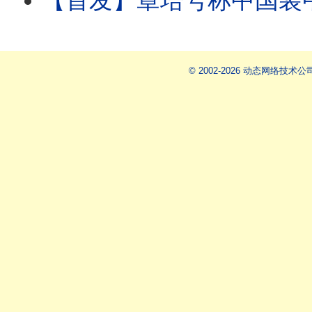
【首发】章培号称中国装甲兵之父，章乃器更是毛泽东划定的四大右派之一
© 2002-2026 动态网络技术公