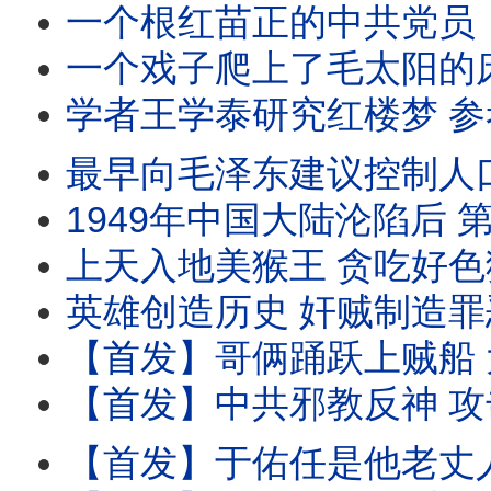
一个根红苗正的中共党员，质疑毛泽东批林批孔运动很搞笑，就被党妈抓起来批斗；遭迫害
一个戏子爬上了毛太阳的床 别人说她啥就都是犯罪了 而且是反革命大
学者王学泰研究红楼梦 参考 推背图 突然有个惊人发现 但没想到 这竟然会给他的人生带
最早向毛泽东建议控制人口的北大校长马寅初 最终被老毛的 人口自信 侮辱 导致计生3
1949年中国大陆沦陷后 第一任北大校长汤用彤被废了武功 不说 还殃及后代 皆因一念之差 好友胡适
上天入地美猴王 贪吃好色猪八戒 这是中国人对这俩艺术人物的印象 生活中真实的扮演者却
英雄创造历史 奸贼制造罪恶 抗战胜利后 面对120万共军 4年内 
【首发】哥俩踊跃上贼船 大哥瞿秋白36岁被枪决 四弟瞿景白更惨 23岁就被斯
【首发】中共邪教反神 攻击基督教从100年前就开始了 那时它刚建党 就在俄爹指导下 组织反神联
【首发】于佑任是他老丈人 他还渣了一个俄国美女 挡