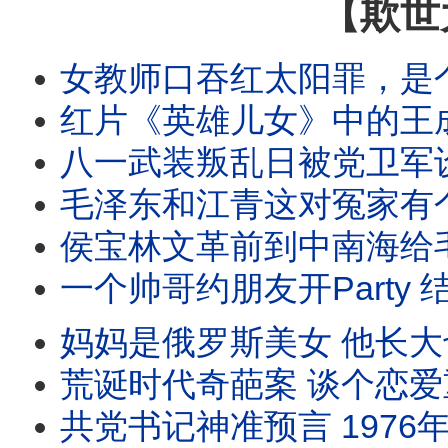
【欺世
女教师口吞红太阳罪，是个什么罪？煤球工一个壮举，让中南
红片《英雄儿女》中的王成被塑造成抗美援朝的英雄，但他原型是湘西悍匪，老毛援助金日成，把
八一武装叛乱日被党卫军设定为建军节，档次真够低。99年来，共军由小到大，由大走衰。1
毛泽东和江青这对冤家有个共同爱好：看片。但他俩兴趣爱好不同，因为有特权就各看各的，但都是特
侯宝林文革前到中南海给毛泽东说相声 把老毛逗得前仰后合 老侯以为自己能避祸 没想红卫兵根
一个帅哥约朋友开Party 结果被判S刑 因为毛泽东前一天S了 他们聚会时还摔碎了毛的
妈妈是俄罗斯美女 他长大也娶了俄罗斯美女 还生了两个漂亮的混血女儿 但就是
荒诞时代奇葩案 谈个恋爱重判15年 只因为他是中国人 奉命援外时对外国妞 
共党书记神准预言 1976年周恩来 朱德 毛泽东同年死 结果成真 这个倒霉小书记一句话