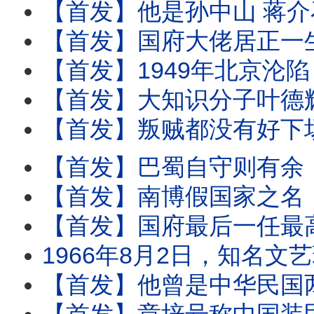
【首发】他是孙中山 蒋介石 毛泽东的座上客 却被
【首发】国府大佬居正一生反共 但爱女和女婿却双双是共党卧底 二人为土共立下汗马功劳 
【首发】1949年北京沦陷 人人骂国军驻北平总司令傅作义 却不知老傅是被他家共党卧底大女
【首发】大知识分子叶德辉视死如归 口述一幅辛辣对子讽刺毛泽东马仔 
【首发】叛贼都没有好下场！自古如此。蒋介石身边那么多共匪卧底，哪个没遭
【首发】巴蜀自守则有余 ，四川败则天下亡。中华民国丢了四川而后痛失大陆，正是因为
【首发】南博假国家之名，捐赠私人珍贵书画事件，引出收藏世家庞莱臣家
【首发】国府最后一任最高检察长杨兆龙，被身边两个最亲的女人骗留在大
1966年8月2日，知名文艺理论家、共产党员叶以群，从上海华山路一座公寓6楼一跃而
【首发】他曾是中华民国两任大总统+三任副总统，然而自己死后被炸