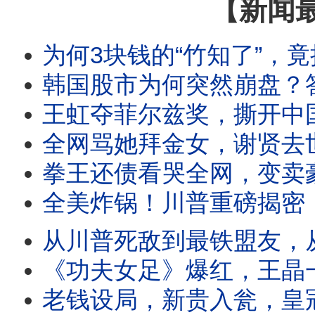
【新闻
为何3块钱的“竹知了”，竟把华为逼到全网封杀！越封越火，
韩国股市为何突然崩盘？答案就藏在一颗A
王虹夺菲尔兹奖，撕开中国教育最大伤口！王虹坦言：在北大时很灰心
全网骂她拜金女，谢贤去世后终于揭开催泪内幕！看见“四哥走了”CoCo沉默5秒
拳王还债看哭全网，变卖豪宅直播14小时！一句“既要又要还要”，邹市明夫妻
全美炸锅！川普重磅揭密：中共阴谋颠覆美国！美国面临
从川普死敌到最铁盟友，从酒馆穷小子到国会巨头，格
《功夫女足》爆红，王晶一番话看哭无数影迷！电影里说我养你，现实中却和爱人
老钱设局，新贵入瓮，皇冠赌场惊天内幕！赵薇前夫豪赌输3亿