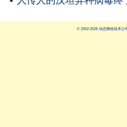
人传人的汉坦异种病毒终于现踪！第一夫人最后一刻取消访华！川普vs习党
© 2002-2026 动态网络技术公