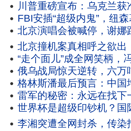
川普重磅宣布：乌克兰获准自产爱国者！俄罗斯38座大型炼油厂
FBI安插“超级内鬼”，纽森幕僚长遭秘密录音！加州版《无间道》，背后
北京演唱会被喊停，谢娜踩到谁的红线？封杀谢娜棒打湖南
北京撞机案真相呼之欲出，最大疑点曝光！中信努力辟谣，飞行员身分再现反
“走个面儿”成全网笑柄，冯小刚媚上失算“抓特务”血本无归
俄乌战局惊天逆转，六万吨军火一夜炸光，60地区爆燃油危机！
格林斯潘最后预言：中国增长是借来的！掌控一个时代，华尔街最敬畏的男人走了
雷军的秘密：永远在找下一个可以抄袭的对象！小米神话背后：
世界杯是超级印钞机？国际足联真相曝光！FIFA的金钱游戏：
李湘突遭全网封杀，传染指电诈洗钱跨境资本？卫视一姐消失的72天，真相比传言更