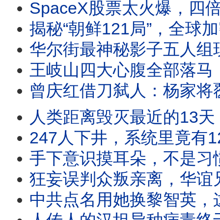
SpaceX股票太火爆，四倍募资引爆华尔街！十年前一个决定，早就了市值第一
揭秘“朝鲜121局”，全球加密币最大噩梦！全世界都在防朝鲜导弹，却忽略了
华尔街最神秘影子五人组现身，SpaceX上市遭遇生死劫！创始团队跑
王岐山四大心腹全部落马，并肩王末日倒数开始？十年前酒局上的预言，竟
曾庆红借刀弑人：杨家将覆灭！王宝森之死，北京帮覆灭始末！刘晓
人类距离毁灭最近的13天，古巴导弹危机真相！卡斯特罗女儿
247人下井，系统里竟有123人查无此人！地下300米定位卡失踪，阴阳图
手下意识摸耳朵，不是习惯是在检查耳机！犀利扫视环顾四周，绝不像普通服务员，她们
狂妄误判众叛亲离，华谊兄弟败落真相！曾经半个娱乐圈都在
中共点名用她换黎智英，这女特务啥来头？川普要放弃台湾？直言：台湾抢走芯片