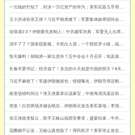
一元钱的竹知了，对决一万亿资产的华为；美军武器几乎用尽？与伊朗再次达成共识？(天亮论政第2063集 20260804)
王小洪诬告张又侠？习近平骑虎难下；军委集体缺席招待会，董军或有大麻烦；伊朗局势紧绷，内部起义随时爆发(天亮论政第2062集 20260803)
珍珠港2.0？伊朗要先发制人；中共建军庆典，军委无人出席，胡锦涛离世消息为何此时传出？薄熙来2.0，陈文清打黑除恶(天亮论政第2061集 20260802)
润不了了？国务院新规，卡死出入境；一个西班牙小镇，搞垮欧盟？美国将轰炸伊朗能源设施，伊朗列报复清单(天亮论政第2059集 20260731)
惊天爆料！胡锦涛一家出意外？五中全会十月召开；埃及港口遭轰炸，沙特成立海上联盟；传又一正部级落马，剑指王岐山(天亮论政第2058集 20260730)
长春市委书记：经济崩了！东北的今天就是中国的明天？#天亮论政 @RoundTableKnights9
习近平麻烦了！军援伊朗被抓包；情报曝光，伊朗导弹还剩这么多，美军今夜重拳出击；参议院听证剑拔弩张，福奇面临起诉(天亮论政第2057集 20260729)
政变选错时间点？张又侠案牵出温家宝，中南海清洗逼近前朝元老#天亮论政 @RoundTableKnights9
突发！白宫两场关键会晤后，伊朗再次攻击美军基地；李强代行，习近平打破50年惯例；纽约市长公布公私合营计划(天亮论政第2056集 20260728)
张又侠政变疑云，联手王岐山搞西安事变；盛宴结束，中共盯上这200万富人；美伊协议将有关键突破？(天亮论政第2055集 20260727)
花圈都不让送，王岐山真危险了！弹药耗尽？美军停止攻击伊朗；俄罗斯再向朝鲜征兵(天亮论政第2054集 20260726)