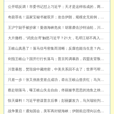
公开唱反调！市委书记怼上习近平；天才是这样练成的，两华人获数学界诺奖；川普又TACO？伊朗周末无战事(天亮论政第2052集 20260724)
奇葩罪名！温家宝秘书被双开；攻击伊朗，规模史无前例，英法撤离大使；江金权投靠王岐山？习永不信任的两个部门(天亮论政第2051集 20260723)
王沪宁副手被抄家！曼德海峡危矣！胡塞袭击沙特油轮，川普如何应对？(天亮论政第2050集 20260722)
大片撤档，“武统台湾”触怒习近平？21大，毛邓江胡不再入宪，习近平思想一统江湖；美国下决心，攻击伊朗隐秘核设施(天亮论政第2049集20260721)
王岐山真悬了！落马信号密集而清晰；反腐也能当生意？内鬼靠泄密发财；美伊重回谈判？乌克兰军方危机加剧(天亮论政第2048集20260720)
剑指王岐山？国开行行长落马；普京民调暴跌，四盟友背叛；美军摧毁革命卫队指挥部，小哈逃离伊朗？(天亮论政第2047集 20260719)
川普暴怒，焚毁袋中藏绝密，中美关系回不去了；世界丐帮大会，习近平成帮主；美军大规模集结，伊朗战势升级(天亮论政第2045集 20260717)
只差一步！张又侠政变差点成功，牵出王岐山曾庆红；马兴瑞落马秘闻，未对太子下死手；美国炸桥，胡塞欲锁死曼德海峡(天亮论政第2044集 20260716)
蔡赴朝落马，曝王岐山失去自由，佟丽娅李思思的池鱼之殃；习近平亲赴上海，业主苦不堪言；政治风险极高，川普考虑夺岛(天亮论政第2043集 20260715)
惊天爆料！习近平密谋普京后事；彭丽媛发力，马兴瑞轻判？川普：美军下周袭击伊朗桥梁和发电厂(天亮论政第2042集 20260714)
战争重启！通知国会，美军再封锁海峡；伊朗前总理向以色列投诚；史无前例，中共批复刺激消费5年计划(天亮论政第2041集 20260713)