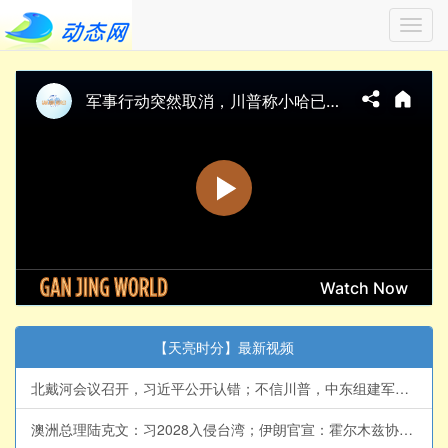
Toggl
navig
【天亮时分】最新视频
北戴河会议召开，习近平公开认错；不信川普，中东组建军事同盟，伊朗收紧海峡控制；俄乌战争来到转折点(天亮论政第2065集 20260806)
澳洲总理陆克文：习2028入侵台湾；伊朗官宣：霍尔木兹协议达成；令人瞠目！伊朗总统揭露，见到的最高领袖真相(天亮论政第2064集 20260805)