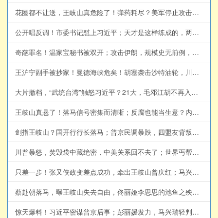
花圈都不让送，王岐山真危险了！弹药耗尽？美军停止攻击伊朗；俄罗斯再向朝鲜征兵(天亮论政第2054集 20260726)
公开唱反调！市委书记怼上习近平；天才是这样练成的，两华人获数学界诺奖；川普又TACO？伊朗周末无战事(天亮论政第2052集 20260724)
奇葩罪名！温家宝秘书被双开；攻击伊朗，规模史无前例，英法撤离大使；江金权投靠王岐山？习永不信任的两个部门(天亮论政第2051集 20260723)
王沪宁副手被抄家！曼德海峡危矣！胡塞袭击沙特油轮，川普如何应对？(天亮论政第2050集 20260722)
大片撤档，“武统台湾”触怒习近平？21大，毛邓江胡不再入宪，习近平思想一统江湖；美国下决心，攻击伊朗隐秘核设施(天亮论政第2049集20260721)
王岐山真悬了！落马信号密集而清晰；反腐也能当生意？内鬼靠泄密发财；美伊重回谈判？乌克兰军方危机加剧(天亮论政第2048集20260720)
剑指王岐山？国开行行长落马；普京民调暴跌，四盟友背叛；美军摧毁革命卫队指挥部，小哈逃离伊朗？(天亮论政第2047集 20260719)
川普暴怒，焚毁袋中藏绝密，中美关系回不去了；世界丐帮大会，习近平成帮主；美军大规模集结，伊朗战势升级(天亮论政第2045集 20260717)
只差一步！张又侠政变差点成功，牵出王岐山曾庆红；马兴瑞落马秘闻，未对太子下死手；美国炸桥，胡塞欲锁死曼德海峡(天亮论政第2044集 20260716)
蔡赴朝落马，曝王岐山失去自由，佟丽娅李思思的池鱼之殃；习近平亲赴上海，业主苦不堪言；政治风险极高，川普考虑夺岛(天亮论政第2043集 20260715)
惊天爆料！习近平密谋普京后事；彭丽媛发力，马兴瑞轻判？川普：美军下周袭击伊朗桥梁和发电厂(天亮论政第2042集 20260714)