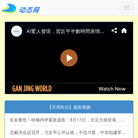
Toggl
navig
【天亮时分】最新视频
生命垂危！哈梅内伊紧急送医；8月17日，北京大戏登场；拯救美国法案，参议院即将表决(天亮论政第2066集 20260807)
北戴河会议召开，习近平公开认错；不信川普，中东组建军事同盟，伊朗收紧海峡控制；俄乌战争来到转折点(天亮论政第2065集 20260806)