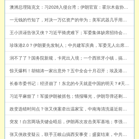
澳洲总理陆克文：习2028入侵台湾；伊朗官宣：霍尔木兹协议达成；令人瞠目！伊朗总统揭露，见到的最高领袖真相(天亮论政第2064集 20260805)
一元钱的竹知了，对决一万亿资产的华为；美军武器几乎用尽？与伊朗再次达成共识？(天亮论政第2063集 20260804)
王小洪诬告张又侠？习近平骑虎难下；军委集体缺席招待会，董军或有大麻烦；伊朗局势紧绷，内部起义随时爆发(天亮论政第2062集 20260803)
珍珠港2.0？伊朗要先发制人；中共建军庆典，军委无人出席，胡锦涛离世消息为何此时传出？薄熙来2.0，陈文清打黑除恶(天亮论政第2061集 20260802)
润不了了？国务院新规，卡死出入境；一个西班牙小镇，搞垮欧盟？美国将轰炸伊朗能源设施，伊朗列报复清单(天亮论政第2059集 20260731)
惊天爆料！胡锦涛一家出意外？五中全会十月召开；埃及港口遭轰炸，沙特成立海上联盟；传又一正部级落马，剑指王岐山(天亮论政第2058集 20260730)
长春市委书记：经济崩了！东北的今天就是中国的明天？#天亮论政 @RoundTableKnights9
习近平麻烦了！军援伊朗被抓包；情报曝光，伊朗导弹还剩这么多，美军今夜重拳出击；参议院听证剑拔弩张，福奇面临起诉(天亮论政第2057集 20260729)
政变选错时间点？张又侠案牵出温家宝，中南海清洗逼近前朝元老#天亮论政 @RoundTableKnights9
突发！白宫两场关键会晤后，伊朗再次攻击美军基地；李强代行，习近平打破50年惯例；纽约市长公布公私合营计划(天亮论政第2056集 20260728)
张又侠政变疑云，联手王岐山搞西安事变；盛宴结束，中共盯上这200万富人；美伊协议将有关键突破？(天亮论政第2055集 20260727)