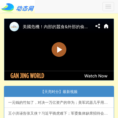
Toggl
navig
【天亮时分】最新视频
一元钱的竹知了，对决一万亿资产的华为；美军武器几乎用尽？与伊朗再次达成共识？(天亮论政第2063集 20260804)
王小洪诬告张又侠？习近平骑虎难下；军委集体缺席招待会，董军或有大麻烦；伊朗局势紧绷，内部起义随时爆发(天亮论政第2062集 20260803)