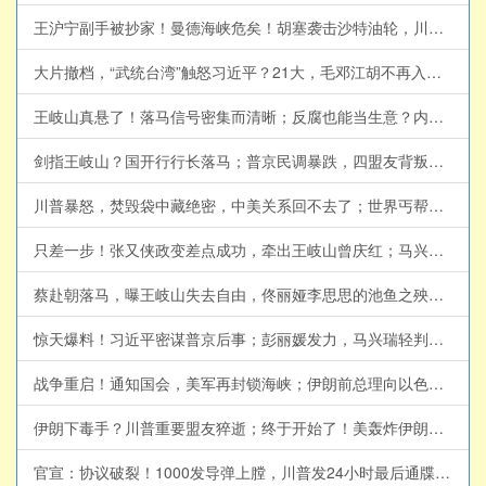
王沪宁副手被抄家！曼德海峡危矣！胡塞袭击沙特油轮，川普如何应对？(天亮论政第2050集 20260722)
大片撤档，“武统台湾”触怒习近平？21大，毛邓江胡不再入宪，习近平思想一统江湖；美国下决心，攻击伊朗隐秘核设施(天亮论政第2049集20260721)
王岐山真悬了！落马信号密集而清晰；反腐也能当生意？内鬼靠泄密发财；美伊重回谈判？乌克兰军方危机加剧(天亮论政第2048集20260720)
剑指王岐山？国开行行长落马；普京民调暴跌，四盟友背叛；美军摧毁革命卫队指挥部，小哈逃离伊朗？(天亮论政第2047集 20260719)
川普暴怒，焚毁袋中藏绝密，中美关系回不去了；世界丐帮大会，习近平成帮主；美军大规模集结，伊朗战势升级(天亮论政第2045集 20260717)
只差一步！张又侠政变差点成功，牵出王岐山曾庆红；马兴瑞落马秘闻，未对太子下死手；美国炸桥，胡塞欲锁死曼德海峡(天亮论政第2044集 20260716)
蔡赴朝落马，曝王岐山失去自由，佟丽娅李思思的池鱼之殃；习近平亲赴上海，业主苦不堪言；政治风险极高，川普考虑夺岛(天亮论政第2043集 20260715)
惊天爆料！习近平密谋普京后事；彭丽媛发力，马兴瑞轻判？川普：美军下周袭击伊朗桥梁和发电厂(天亮论政第2042集 20260714)
战争重启！通知国会，美军再封锁海峡；伊朗前总理向以色列投诚；史无前例，中共批复刺激消费5年计划(天亮论政第2041集 20260713)
伊朗下毒手？川普重要盟友猝逝；终于开始了！美轰炸伊朗石化枢纽，政权更迭势在必行(天亮论政第2040集20260712)
官宣：协议破裂！1000发导弹上膛，川普发24小时最后通牒！半世纪友谊一夜清零，习近平要送陈希去秦城？(天亮论政第2039集 20260711) 指月闲谈 #章天亮