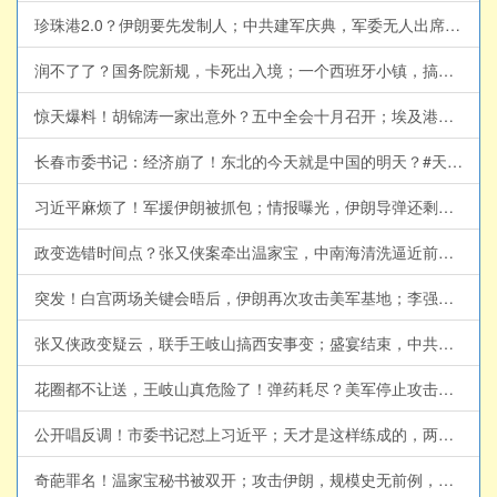
珍珠港2.0？伊朗要先发制人；中共建军庆典，军委无人出席，胡锦涛离世消息为何此时传出？薄熙来2.0，陈文清打黑除恶(天亮论政第2061集 20260802)
润不了了？国务院新规，卡死出入境；一个西班牙小镇，搞垮欧盟？美国将轰炸伊朗能源设施，伊朗列报复清单(天亮论政第2059集 20260731)
惊天爆料！胡锦涛一家出意外？五中全会十月召开；埃及港口遭轰炸，沙特成立海上联盟；传又一正部级落马，剑指王岐山(天亮论政第2058集 20260730)
长春市委书记：经济崩了！东北的今天就是中国的明天？#天亮论政 @RoundTableKnights9
习近平麻烦了！军援伊朗被抓包；情报曝光，伊朗导弹还剩这么多，美军今夜重拳出击；参议院听证剑拔弩张，福奇面临起诉(天亮论政第2057集 20260729)
政变选错时间点？张又侠案牵出温家宝，中南海清洗逼近前朝元老#天亮论政 @RoundTableKnights9
突发！白宫两场关键会晤后，伊朗再次攻击美军基地；李强代行，习近平打破50年惯例；纽约市长公布公私合营计划(天亮论政第2056集 20260728)
张又侠政变疑云，联手王岐山搞西安事变；盛宴结束，中共盯上这200万富人；美伊协议将有关键突破？(天亮论政第2055集 20260727)
花圈都不让送，王岐山真危险了！弹药耗尽？美军停止攻击伊朗；俄罗斯再向朝鲜征兵(天亮论政第2054集 20260726)
公开唱反调！市委书记怼上习近平；天才是这样练成的，两华人获数学界诺奖；川普又TACO？伊朗周末无战事(天亮论政第2052集 20260724)
奇葩罪名！温家宝秘书被双开；攻击伊朗，规模史无前例，英法撤离大使；江金权投靠王岐山？习永不信任的两个部门(天亮论政第2051集 20260723)