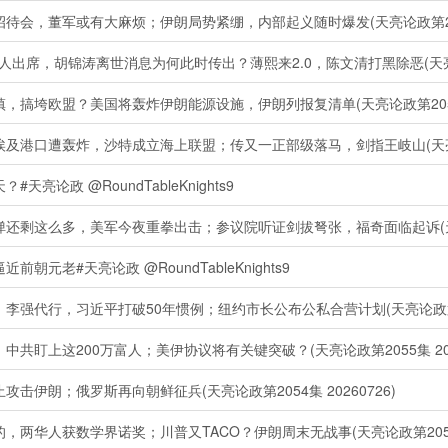
，董军或有大麻烦；伊朗局势紧绷，内部起义随时爆发(天亮论政第2062集
席，胡锦涛离世消息为何此时传出？薄熙来2.0，陈文清打黑除恶(天亮论政第2
垮欧盟？美国将轰炸伊朗能源设施，伊朗列报复清单(天亮论政第2059集 
口遭轰炸，沙特成立海上联盟；传又一正部级落马，剑指王岐山(天亮论政第2
政 @RoundTableKnights9
这么多，美军今夜重拳出击；参议院听证剑拔弩张，福奇面临起诉(天亮论政第
老#天亮论政 @RoundTableKnights9
代行，习近平打破50年惯例；纽约市长公布公私合营计划(天亮论政第2056
盯上这200万富人；美伊协议将有关键突破？(天亮论政第2055集 2026
伊朗；俄罗斯再向朝鲜征兵(天亮论政第2054集 20260726)
华人获数学界诺奖；川普又TACO？伊朗周末无战事(天亮论政第2052集 2