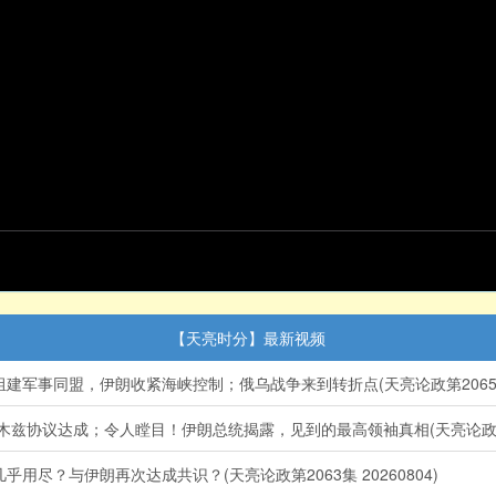
【天亮时分】最新视频
事同盟，伊朗收紧海峡控制；俄乌战争来到转折点(天亮论政第2065集 2
兹协议达成；令人瞠目！伊朗总统揭露，见到的最高领袖真相(天亮论政第2064
尽？与伊朗再次达成共识？(天亮论政第2063集 20260804)