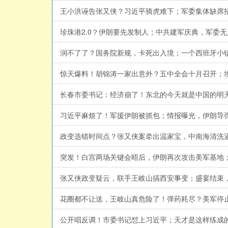
王小洪诬告张又侠？习近平骑虎难下；军委集体缺席招待会
珍珠港2.0？伊朗要先发制人；中共建军庆典，军委无人出
润不了了？国务院新规，卡死出入境；一个西班牙小镇，搞
惊天爆料！胡锦涛一家出意外？五中全会十月召开；埃及港
长春市委书记：经济崩了！东北的今天就是中国的明天？#天亮论
习近平麻烦了！军援伊朗被抓包；情报曝光，伊朗导弹还剩
政变选错时间点？张又侠案牵出温家宝，中南海清洗逼近前朝元
突发！白宫两场关键会晤后，伊朗再次攻击美军基地；李强
张又侠政变疑云，联手王岐山搞西安事变；盛宴结束，中共
花圈都不让送，王岐山真危险了！弹药耗尽？美军停止攻击
公开唱反调！市委书记怼上习近平；天才是这样练成的，两