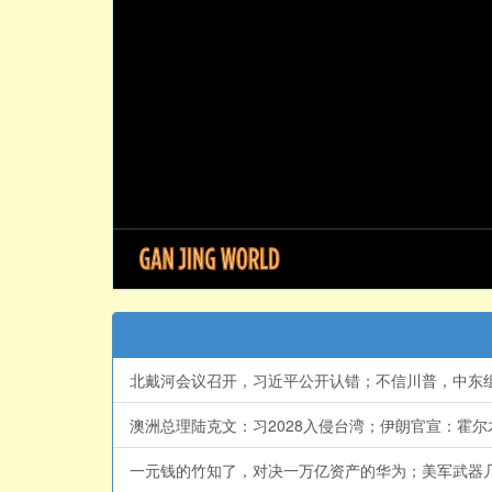
北戴河会议召开，习近平公开认错；不信川普，中东组建军
澳洲总理陆克文：习2028入侵台湾；伊朗官宣：霍尔木
一元钱的竹知了，对决一万亿资产的华为；美军武器几乎用