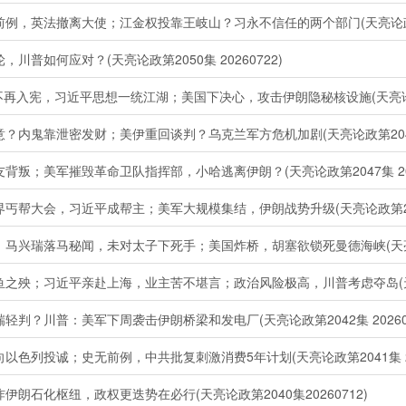
英法撤离大使；江金权投靠王岐山？习永不信任的两个部门(天亮论政第205
如何应对？(天亮论政第2050集 20260722)
再入宪，习近平思想一统江湖；美国下决心，攻击伊朗隐秘核设施(天亮论政第2
内鬼靠泄密发财；美伊重回谈判？乌克兰军方危机加剧(天亮论政第2048集2
；美军摧毁革命卫队指挥部，小哈逃离伊朗？(天亮论政第2047集 2026
大会，习近平成帮主；美军大规模集结，伊朗战势升级(天亮论政第2045集
瑞落马秘闻，未对太子下死手；美国炸桥，胡塞欲锁死曼德海峡(天亮论政第2
；习近平亲赴上海，业主苦不堪言；政治风险极高，川普考虑夺岛(天亮论政第
？川普：美军下周袭击伊朗桥梁和发电厂(天亮论政第2042集 202607
列投诚；史无前例，中共批复刺激消费5年计划(天亮论政第2041集 202
石化枢纽，政权更迭势在必行(天亮论政第2040集20260712)