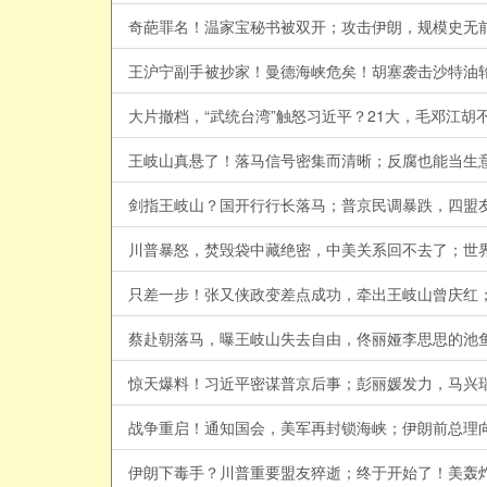
奇葩罪名！温家宝秘书被双开；攻击伊朗，规模史无前例，
王沪宁副手被抄家！曼德海峡危矣！胡塞袭击沙特油轮，川普
大片撤档，“武统台湾”触怒习近平？21大，毛邓江胡不
王岐山真悬了！落马信号密集而清晰；反腐也能当生意？
剑指王岐山？国开行行长落马；普京民调暴跌，四盟友背叛
川普暴怒，焚毁袋中藏绝密，中美关系回不去了；世界丐帮
只差一步！张又侠政变差点成功，牵出王岐山曾庆红；马兴
蔡赴朝落马，曝王岐山失去自由，佟丽娅李思思的池鱼之殃
惊天爆料！习近平密谋普京后事；彭丽媛发力，马兴瑞轻判
战争重启！通知国会，美军再封锁海峡；伊朗前总理向以色
伊朗下毒手？川普重要盟友猝逝；终于开始了！美轰炸伊朗