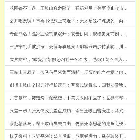
花圈都不让送，王岐山真危险了！弹药耗尽？美军停止攻击伊朗；俄罗斯再向朝鲜征兵(天亮论政第2054集 20260726)
公开唱反调！市委书记怼上习近平；天才是这样练成的，两华人获数学界诺奖；川普又TACO？伊朗周末无战事(天亮论政第2052集 20260724)
奇葩罪名！温家宝秘书被双开；攻击伊朗，规模史无前例，英法撤离大使；江金权投靠王岐山？习永不信任的两个部门(天亮论政第2051集 20260723)
王沪宁副手被抄家！曼德海峡危矣！胡塞袭击沙特油轮，川普如何应对？(天亮论政第2050集 20260722)
大片撤档，“武统台湾”触怒习近平？21大，毛邓江胡不再入宪，习近平思想一统江湖；美国下决心，攻击伊朗隐秘核设施(天亮论政第2049集20260721)
王岐山真悬了！落马信号密集而清晰；反腐也能当生意？内鬼靠泄密发财；美伊重回谈判？乌克兰军方危机加剧(天亮论政第2048集20260720)
剑指王岐山？国开行行长落马；普京民调暴跌，四盟友背叛；美军摧毁革命卫队指挥部，小哈逃离伊朗？(天亮论政第2047集 20260719)
川普暴怒，焚毁袋中藏绝密，中美关系回不去了；世界丐帮大会，习近平成帮主；美军大规模集结，伊朗战势升级(天亮论政第2045集 20260717)
只差一步！张又侠政变差点成功，牵出王岐山曾庆红；马兴瑞落马秘闻，未对太子下死手；美国炸桥，胡塞欲锁死曼德海峡(天亮论政第2044集 20260716)
蔡赴朝落马，曝王岐山失去自由，佟丽娅李思思的池鱼之殃；习近平亲赴上海，业主苦不堪言；政治风险极高，川普考虑夺岛(天亮论政第2043集 20260715)
惊天爆料！习近平密谋普京后事；彭丽媛发力，马兴瑞轻判？川普：美军下周袭击伊朗桥梁和发电厂(天亮论政第2042集 20260714)