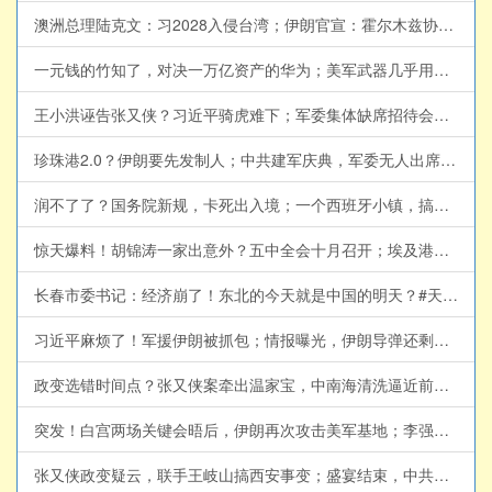
澳洲总理陆克文：习2028入侵台湾；伊朗官宣：霍尔木兹协议达成；令人瞠目！伊朗总统揭露，见到的最高领袖真相(天亮论政第2064集 20260805)
一元钱的竹知了，对决一万亿资产的华为；美军武器几乎用尽？与伊朗再次达成共识？(天亮论政第2063集 20260804)
王小洪诬告张又侠？习近平骑虎难下；军委集体缺席招待会，董军或有大麻烦；伊朗局势紧绷，内部起义随时爆发(天亮论政第2062集 20260803)
珍珠港2.0？伊朗要先发制人；中共建军庆典，军委无人出席，胡锦涛离世消息为何此时传出？薄熙来2.0，陈文清打黑除恶(天亮论政第2061集 20260802)
润不了了？国务院新规，卡死出入境；一个西班牙小镇，搞垮欧盟？美国将轰炸伊朗能源设施，伊朗列报复清单(天亮论政第2059集 20260731)
惊天爆料！胡锦涛一家出意外？五中全会十月召开；埃及港口遭轰炸，沙特成立海上联盟；传又一正部级落马，剑指王岐山(天亮论政第2058集 20260730)
长春市委书记：经济崩了！东北的今天就是中国的明天？#天亮论政 @RoundTableKnights9
习近平麻烦了！军援伊朗被抓包；情报曝光，伊朗导弹还剩这么多，美军今夜重拳出击；参议院听证剑拔弩张，福奇面临起诉(天亮论政第2057集 20260729)
政变选错时间点？张又侠案牵出温家宝，中南海清洗逼近前朝元老#天亮论政 @RoundTableKnights9
突发！白宫两场关键会晤后，伊朗再次攻击美军基地；李强代行，习近平打破50年惯例；纽约市长公布公私合营计划(天亮论政第2056集 20260728)
张又侠政变疑云，联手王岐山搞西安事变；盛宴结束，中共盯上这200万富人；美伊协议将有关键突破？(天亮论政第2055集 20260727)