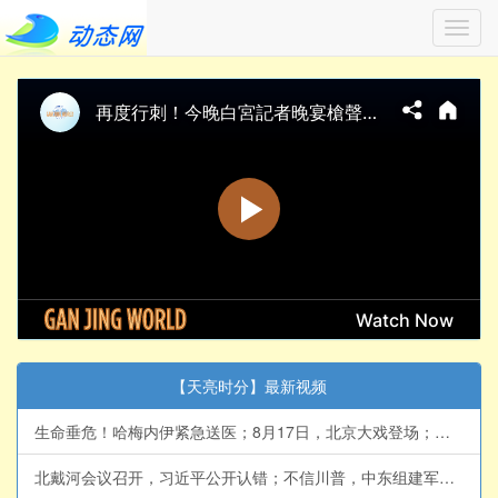
Toggl
navig
【天亮时分】最新视频
生命垂危！哈梅内伊紧急送医；8月17日，北京大戏登场；拯救美国法案，参议院即将表决(天亮论政第2066集 20260807)
北戴河会议召开，习近平公开认错；不信川普，中东组建军事同盟，伊朗收紧海峡控制；俄乌战争来到转折点(天亮论政第2065集 20260806)