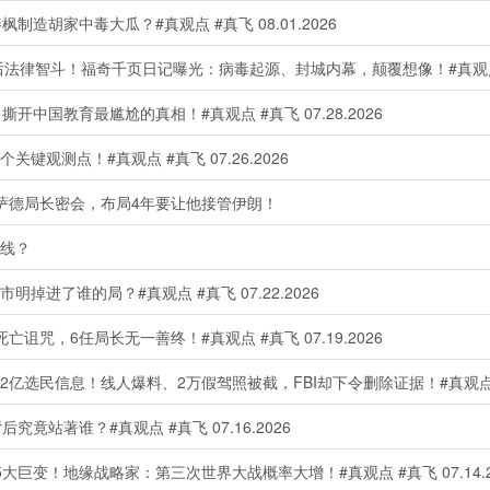
造胡家中毒大瓜？#真观点 #真飞 08.01.2026
法律智斗！福奇千页日记曝光：病毒起源、封城内幕，颠覆想像！#真观点 #真飞
中国教育最尴尬的真相！#真观点 #真飞 07.28.2026
观测点！#真观点 #真飞 07.26.2026
萨德局长密会，布局4年要让他接管伊朗！
一线？
进了谁的局？#真观点 #真飞 07.22.2026
咒，6任局长无一善终！#真观点 #真飞 07.19.2026
亿选民信息！线人爆料、2万假驾照被截，FBI却下令删除证据！#真观点 #真飞
站著谁？#真观点 #真飞 07.16.2026
变！地缘战略家：第三次世界大战概率大增！#真观点 #真飞 07.14.2