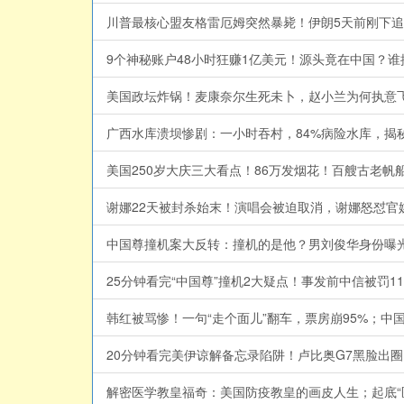
川普最核心盟友格雷厄姆突然暴毙！伊朗5天前刚下追杀令
9个神秘账户48小时狂赚1亿美元！源头竟在中国？谁提前
美国政坛炸锅！麦康奈尔生死未卜，赵小兰为何执意飞北京？
广西水库溃坝惨剧：一小时吞村，84%病险水库，揭秘中国
美国250岁大庆三大看点！86万发烟花！百艘古老帆船汇
谢娜22天被封杀始末！演唱会被迫取消，谢娜怒怼官媒后秒
中国尊撞机案大反转：撞机的是他？男刘俊华身份曝光：干
25分钟看完“中国尊”撞机2大疑点！事发前中信被罚114
韩红被骂惨！一句“走个面儿”翻车，票房崩95%；中国电影
20分钟看完美伊谅解备忘录陷阱！卢比奥G7黑脸出圈，白
解密医学教皇福奇：美国防疫教皇的画皮人生；起底“医学教皇