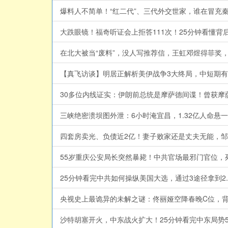
爆料人不简单！“红二代”、三代外交世家，谁在冒充秦枫制
大跌眼镜！福奇听证会上拒答111次！25分钟看懂背后
在北大被当“废料”，没人写推荐信，王虹邓煜得菲奖，撕开
【真飞访谈】明居正解析美伊战争3大终局，中短期有个关键
30多位内线证实：伊朗前总统是摩萨德间谍！曾获摩
三峡绝密溃坝图外泄：6小时淹宜昌，1.32亿人命悬
四套房卖光、负债近2亿！妻子败家还是丈夫无能，邹市明掉
55岁重庆公安局长突然暴毙！中共官场最邪门官位，死亡诅
25分钟看完中共如何操纵美国大选，通过3途径拿到2.2
央视史上最诡异的未解之谜：佟丽娅空降春晚C位，背后究竟
沙特胡塞开火，中东战火扩大！25分钟看完中东局势5大巨