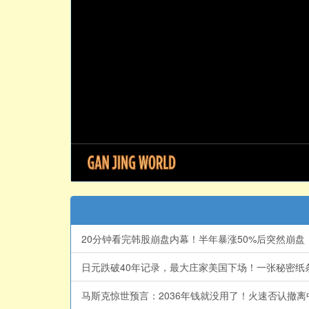
20分钟看完韩股崩盘内幕！半年暴涨50%后突然崩盘，背后
日元跌破40年记录，最大庄家美国下场！一张秘密纸条，引
马斯克惊世预言：2036年钱就没用了！火速否认撤离中国，